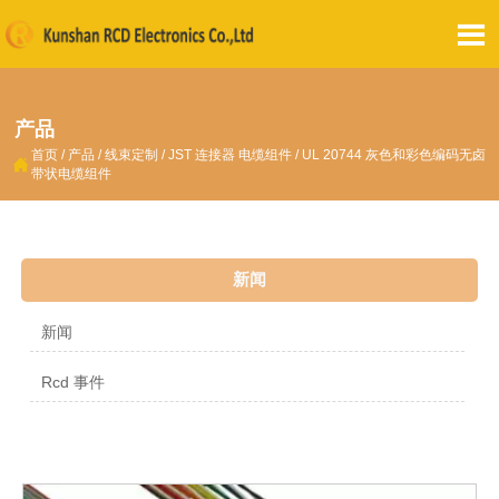

产品
首页
/
产品
/
线束定制
/
JST 连接器 电缆组件
/
UL 20744 灰色和彩色编码无卤

带状电缆组件
新闻
新闻
Rcd 事件