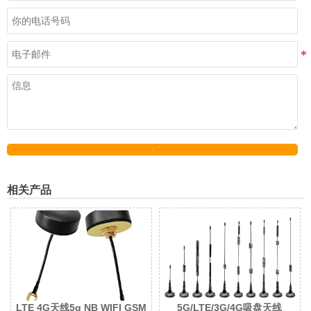
发送
相关产品
LTE 4G天线5g NB WIFI GSM
5G/LTE/3G/4G吸盘天线