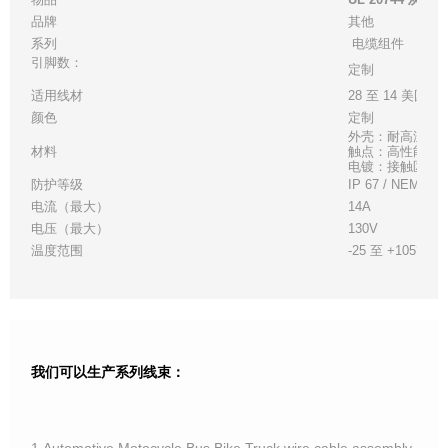
品牌
其他
系列
电缆组件
引脚数：
定制
适用线材
28 至 14 美国线
颜色
定制
外壳：耐高温白
材料
触点：高性能铜
电镀：接触区 - 金
防护等级
IP 67 / NEMA 6
电流（最大）
14A
电压（最大）
130V
温度范围
-25 至 +105°C
我们可以生产系列线束：
1.Automotive,Motocycle,Bus,Bike,Truck wire cable assembly