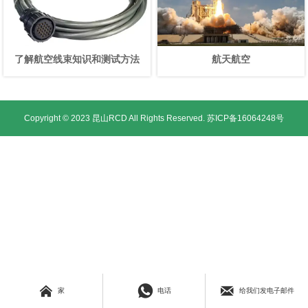
了解航空线束知识和测试方法
航天航空
Copyright © 2023 昆山RCD All Rights Reserved.
苏ICP备16064248号



家
电话
给我们发电子邮件