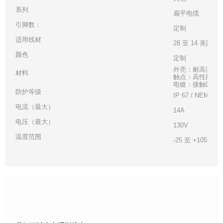
系列
扁平电缆
引脚数：
定制
适用线材
28 至 14 美国线
颜色
定制
外壳：耐高温白
材料
触点：高性能铜
电镀：接触区 - 金
防护等级
IP 67 / NEMA 6
电流（最大）
14A
电压（最大）
130V
温度范围
-25 至 +105°C