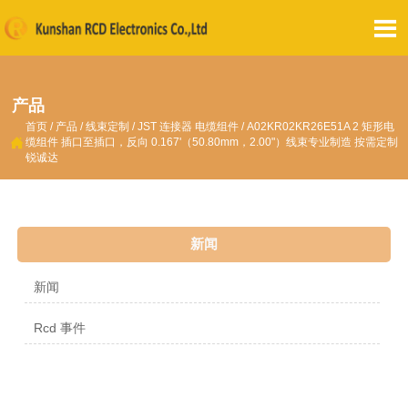

产品
首页
/
产品
/
线束定制
/
JST 连接器 电缆组件
/
A02KR02KR26E51A 2 矩形电

缆组件 插口至插口，反向 0.167'（50.80mm，2.00"）线束专业制造 按需定制
锐诚达
新闻
新闻
Rcd 事件