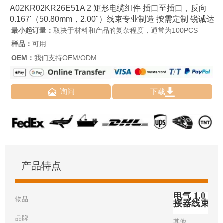
A02KR02KR26E51A 2 矩形电缆组件 插口至插口，反向
0.167'（50.80mm，2.00"）线束专业制造 按需定制 锐诚达
最小起订量：
取决于材料和产品的复杂程度，通常为100PCS
样品：
可用
OEM：
我们支持OEM/ODM


询问
下载
产品特点
电气 1.0 毫
物品
接器线束
品牌
其他