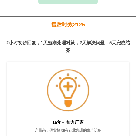
售后时效2125
2小时初步回复，1天短期处理对策，2天解决问题，5天完成结
案
16年+ 实力厂家
产量高，供货快 拥有行业先进的生产设备