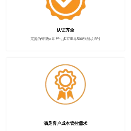
认证齐全
完善的管理体系 经过多家世界500强稽核通过
满足客户成本管控需求