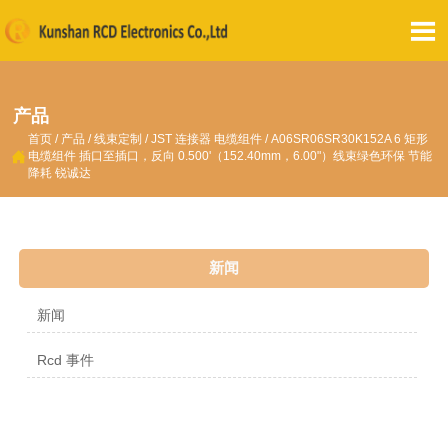

产品
首页
/
产品
/
线束定制
/
JST 连接器 电缆组件
/
A06SR06SR30K152A 6 矩形

电缆组件 插口至插口，反向 0.500'（152.40mm，6.00"）线束绿色环保 节能
降耗 锐诚达
新闻
新闻
Rcd 事件