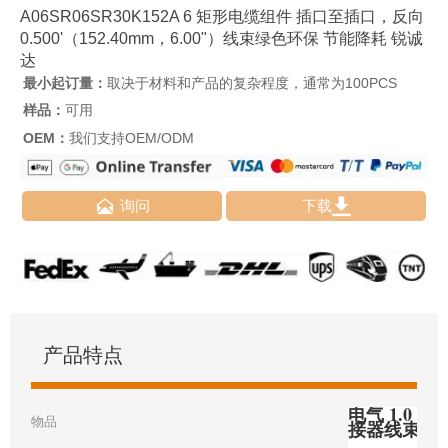
A06SR06SR30K152A 6 矩形电缆组件 插口至插口，反向
0.500'（152.40mm，6.00"）线束绿色环保 节能降耗 锐诚
达
最小起订量：
取决于材料和产品的复杂程度，通常为100PCS
样品：
可用
OEM：
我们支持OEM/ODM


询问
下载
产品特点
电气 1.0 毫
物品
接器线束