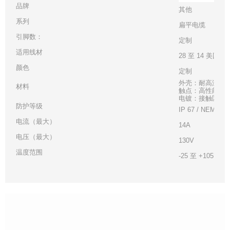
品牌
其他
系列
扁平电缆
引脚数：
定制
适用线材
28 至 14 美国线
颜色
定制
外壳：耐高温白
材料
触点：高性能铜
电镀：接触区 - 金
防护等级
IP 67 / NEMA 6
电流（最大）
14A
电压（最大）
130V
温度范围
-25 至 +105°C