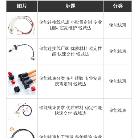
图片
标题
分类
储能连接线总成 小批量定制 专业
储能线束
团队 定期维护 锐城达
储能连接线厂家 优质材料 稳定性
储能线束
能 快速交付 锐城达
储能线束分类 多年经验 专业制造
储能线束
按需定制 锐城达
储能线束要求 优质材料 稳定性能
储能线束
快速交付 锐城达
储能线束加工定做 多年经验 专业