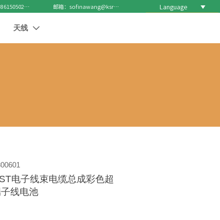
Language

电话 : +8615050271688
邮箱：sofinawang@ksrcd.com
天线

00601
 JST电子线束电缆总成彩色超
端子线电池