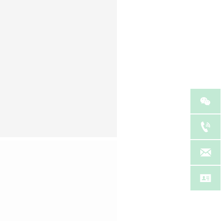



