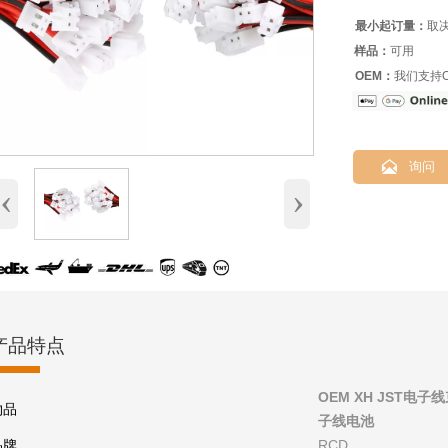
最小起订量：
取
样品：
可用
OEM：
我们支持O

询问
‹
›
产品特点
OEM XH JST
物品
子线电池
品牌
RCD