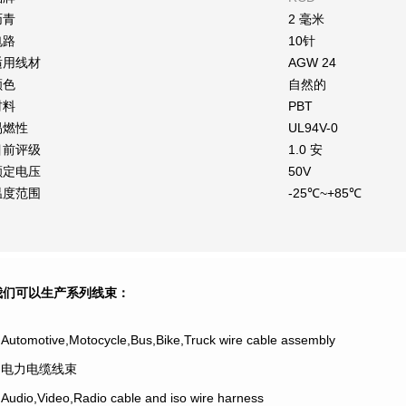
沥青
2 毫米
电路
10针
适用线材
AGW 24
颜色
自然的
材料
PBT
易燃性
UL94V-0
目前评级
1.0 安
额定电压
50V
温度范围
-25℃~+85℃
我们可以生产系列线束：
.Automotive,Motocycle,Bus,Bike,Truck wire cable assembly
2.电力电缆线束
.Audio,Video,Radio cable and iso wire harness