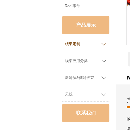
Rcd 事件
产品展示

线束定制

线束应用分类

新能源&储能线束

天线
联系我们