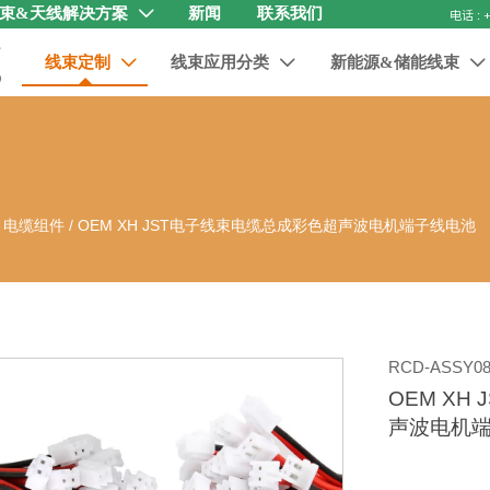
束&天线解决方案
新闻
联系我们

线束定制
线束应用分类
新能源&储能线束



器 电缆组件
/
OEM XH JST电子线束电缆总成彩色超声波电机端子线电池
RCD-ASSY08
OEM XH
声波电机