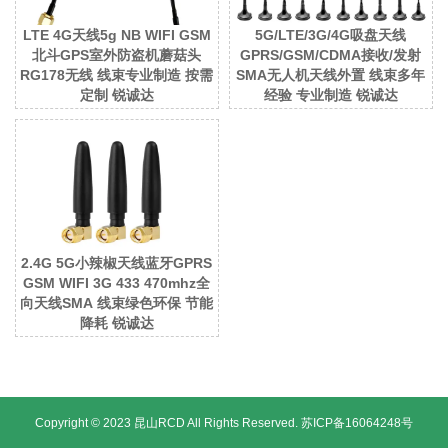
LTE 4G天线5g NB WIFI GSM
5G/LTE/3G/4G吸盘天线
北斗GPS室外防盗机蘑菇头
GPRS/GSM/CDMA接收/发射
RG178无线 线束专业制造 按需
SMA无人机天线外置 线束多年
定制 锐诚达
经验 专业制造 锐诚达
2.4G 5G小辣椒天线蓝牙GPRS
GSM WIFI 3G 433 470mhz全
向天线SMA 线束绿色环保 节能
降耗 锐诚达
Copyright © 2023 昆山RCD All Rights Reserved.
苏ICP备16064248号