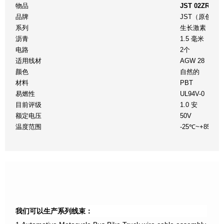
物品
JST 02ZR-
品牌
JST（原创）
系列
生长激素
沥青
1.5 毫米
电路
2个
适用线材
AGW 28
颜色
自然的
材料
PBT
易燃性
UL94V-0
目前评级
1.0 安
额定电压
50V
温度范围
-25℃~+85℃
我们可以生产系列线束：