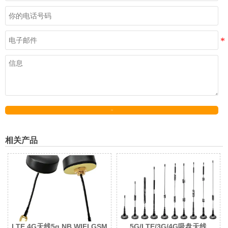
发送
相关产品
LTE 4G天线5g NB WIFI GSM
5G/LTE/3G/4G吸盘天线