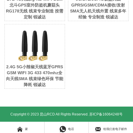
北斗GPS室外防盗机蘑菇头
GPRS/GSM/CDMA接收/发射
RG178无线 线束专业制造 按需
SMA无人机天线外置 线束多年
定制 锐诚达
经验 专业制造 锐诚达
2.4G 5G小辣椒天线蓝牙GPRS
GSM WIFI 3G 433 470mhz全
向天线SMA 线束绿色环保 节能
降耗 锐诚达
Copyright © 2023 昆山RCD All Rights Reserved.
苏ICP备16064248号



家
电话
给我们发电子邮件