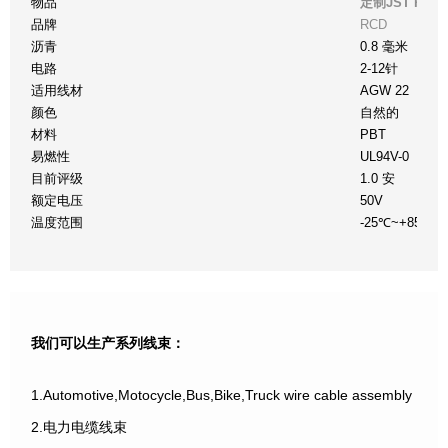
物品
定制JST PHR
品牌
RCD
沥青
0.8 毫米
电路
2-12针
适用线材
AGW 22
颜色
自然的
材料
PBT
易燃性
UL94V-0
目前评级
1.0 安
额定电压
50V
温度范围
-25℃~+85℃
我们可以生产系列线束：
1.Automotive,Motocycle,Bus,Bike,Truck wire cable assembly
2.电力电缆线束