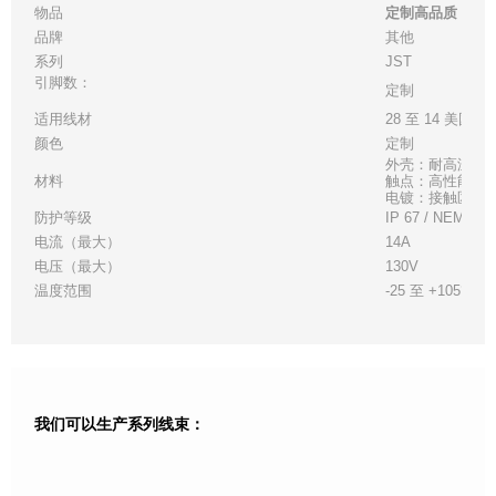
物品
定制高品质 JST 
品牌
其他
系列
JST
引脚数：
定制
适用线材
28 至 14 美国线
颜色
定制
外壳：耐高温白
材料
触点：高性能铜
电镀：接触区 - 金
防护等级
IP 67 / NEMA 6
电流（最大）
14A
电压（最大）
130V
温度范围
-25 至 +105°C
我们可以生产系列线束：