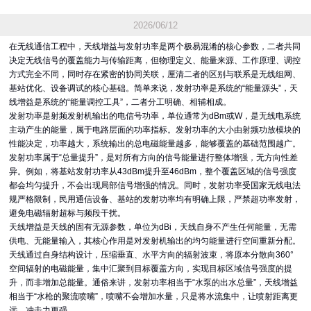
2026/06/12
在无线通信工程中，天线增益与发射功率是两个极易混淆的核心参数，二者共同
决定无线信号的覆盖能力与传输距离，但物理定义、能量来源、工作原理、调控
方式完全不同，同时存在紧密的协同关联，厘清二者的区别与联系是无线组网、
基站优化、设备调试的核心基础。简单来说，发射功率是系统的“能量源头”，天
线增益是系统的“能量调控工具”，二者分工明确、相辅相成。
发射功率是射频发射机输出的电信号功率，单位通常为dBm或W，是无线电系统
主动产生的能量，属于电路层面的功率指标。发射功率的大小由射频功放模块的
性能决定，功率越大，系统输出的总电磁能量越多，能够覆盖的基础范围越广。
发射功率属于“总量提升”，是对所有方向的信号能量进行整体增强，无方向性差
异。例如，将基站发射功率从43dBm提升至46dBm，整个覆盖区域的信号强度
都会均匀提升，不会出现局部信号增强的情况。同时，发射功率受国家无线电法
规严格限制，民用通信设备、基站的发射功率均有明确上限，严禁超功率发射，
避免电磁辐射超标与频段干扰。
天线增益是天线的固有无源参数，单位为dBi，天线自身不产生任何能量，无需
供电、无能量输入，其核心作用是对发射机输出的均匀能量进行空间重新分配。
天线通过自身结构设计，压缩垂直、水平方向的辐射波束，将原本分散向360°
空间辐射的电磁能量，集中汇聚到目标覆盖方向，实现目标区域信号强度的提
升，而非增加总能量。通俗来讲，发射功率相当于“水泵的出水总量”，天线增益
相当于“水枪的聚流喷嘴”，喷嘴不会增加水量，只是将水流集中，让喷射距离更
远、冲击力更强。