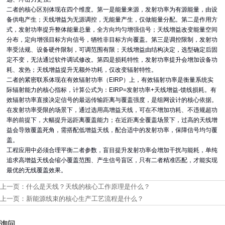
二者的核心区别体现在四个维度。第一是能量来源，发射功率为有源能量，由设
备供电产生；天线增益为无源调控，无能量产生，仅做能量分配。第二是作用方
式，发射功率提升整体能量总量，全方向均匀增强信号；天线增益改变能量空间
分布，定向增强目标方向信号，牺牲非目标方向覆盖。第三是调控限制，发射功
率受法规、设备硬件限制，可调范围有限；天线增益由结构决定，选型确定后固
定不变，无法通过软件调试修改。第四是损耗特性，发射功率提升会增加设备功
耗、发热；天线增益提升无额外功耗，仅改变辐射特性。
二者的紧密联系体现在有效辐射功率（EIRP）上，有效辐射功率是衡量系统实
际辐射能力的核心指标，计算公式为：EIRP=发射功率+天线增益-馈线损耗。有
效辐射功率直接决定信号的最远传输距离与覆盖强度，是组网设计的核心依据。
在发射功率受限的场景下，通过选用高增益天线，可在不增加功耗、不违规超功
率的前提下，大幅提升远距离覆盖能力；在近距离全覆盖场景下，过高的天线增
益会导致覆盖死角，需搭配低增益天线，配合适中的发射功率，保障信号均匀覆
盖。
工程应用中必须合理平衡二者参数，盲目提升发射功率会增加干扰与能耗，单纯
追求高增益天线会缩小覆盖范围、产生信号盲区，只有二者精准匹配，才能实现
最优的无线覆盖效果。
上一页：
什么是天线？天线的核心工作原理是什么？
上一页：
新能源线束的核心生产工艺流程是什么？
询问