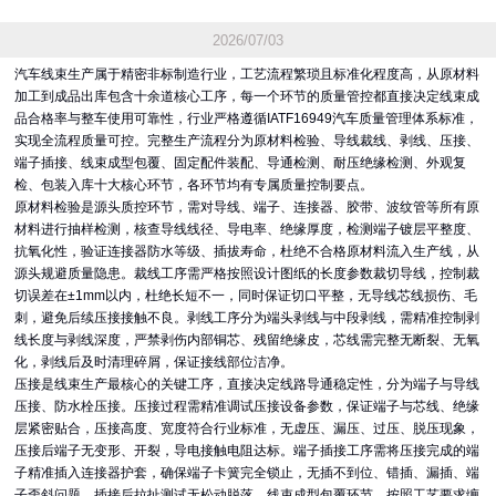
2026/07/03
汽车线束生产属于精密非标制造行业，工艺流程繁琐且标准化程度高，从原材料
加工到成品出库包含十余道核心工序，每一个环节的质量管控都直接决定线束成
品合格率与整车使用可靠性，行业严格遵循IATF16949汽车质量管理体系标准，
实现全流程质量可控。完整生产流程分为原材料检验、导线裁线、剥线、压接、
端子插接、线束成型包覆、固定配件装配、导通检测、耐压绝缘检测、外观复
检、包装入库十大核心环节，各环节均有专属质量控制要点。
原材料检验是源头质控环节，需对导线、端子、连接器、胶带、波纹管等所有原
材料进行抽样检测，核查导线线径、导电率、绝缘厚度，检测端子镀层平整度、
抗氧化性，验证连接器防水等级、插拔寿命，杜绝不合格原材料流入生产线，从
源头规避质量隐患。裁线工序需严格按照设计图纸的长度参数裁切导线，控制裁
切误差在±1mm以内，杜绝长短不一，同时保证切口平整，无导线芯线损伤、毛
刺，避免后续压接接触不良。剥线工序分为端头剥线与中段剥线，需精准控制剥
线长度与剥线深度，严禁剥伤内部铜芯、残留绝缘皮，芯线需完整无断裂、无氧
化，剥线后及时清理碎屑，保证接线部位洁净。
压接是线束生产最核心的关键工序，直接决定线路导通稳定性，分为端子与导线
压接、防水栓压接。压接过程需精准调试压接设备参数，保证端子与芯线、绝缘
层紧密贴合，压接高度、宽度符合行业标准，无虚压、漏压、过压、脱压现象，
压接后端子无变形、开裂，导电接触电阻达标。端子插接工序需将压接完成的端
子精准插入连接器护套，确保端子卡簧完全锁止，无插不到位、错插、漏插、端
子歪斜问题，插接后拉扯测试无松动脱落。线束成型包覆环节，按照工艺要求缠