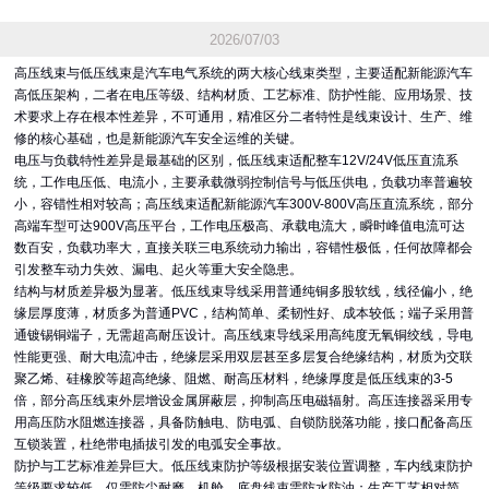
2026/07/03
高压线束与低压线束是汽车电气系统的两大核心线束类型，主要适配新能源汽车
高低压架构，二者在电压等级、结构材质、工艺标准、防护性能、应用场景、技
术要求上存在根本性差异，不可通用，精准区分二者特性是线束设计、生产、维
修的核心基础，也是新能源汽车安全运维的关键。
电压与负载特性差异是最基础的区别，低压线束适配整车12V/24V低压直流系
统，工作电压低、电流小，主要承载微弱控制信号与低压供电，负载功率普遍较
小，容错性相对较高；高压线束适配新能源汽车300V-800V高压直流系统，部分
高端车型可达900V高压平台，工作电压极高、承载电流大，瞬时峰值电流可达
数百安，负载功率大，直接关联三电系统动力输出，容错性极低，任何故障都会
引发整车动力失效、漏电、起火等重大安全隐患。
结构与材质差异极为显著。低压线束导线采用普通纯铜多股软线，线径偏小，绝
缘层厚度薄，材质多为普通PVC，结构简单、柔韧性好、成本较低；端子采用普
通镀锡铜端子，无需超高耐压设计。高压线束导线采用高纯度无氧铜绞线，导电
性能更强、耐大电流冲击，绝缘层采用双层甚至多层复合绝缘结构，材质为交联
聚乙烯、硅橡胶等超高绝缘、阻燃、耐高压材料，绝缘厚度是低压线束的3-5
倍，部分高压线束外层增设金属屏蔽层，抑制高压电磁辐射。高压连接器采用专
用高压防水阻燃连接器，具备防触电、防电弧、自锁防脱落功能，接口配备高压
互锁装置，杜绝带电插拔引发的电弧安全事故。
防护与工艺标准差异巨大。低压线束防护等级根据安装位置调整，车内线束防护
等级要求较低，仅需防尘耐磨，机舱、底盘线束需防水防油；生产工艺相对简