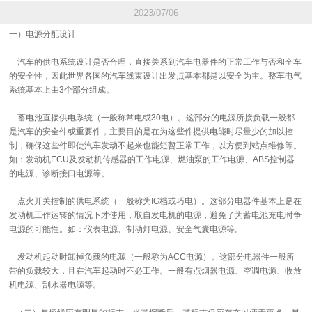
2023/07/06
一）电源分配设计
汽车的供电系统设计是否合理，直接关系到汽车电器件的正常工作与否和全车
的安全性，因此世界各国的汽车线束设计出发点基本都是以安全为主。整车电气
系统基本上由3个部分组成。
蓄电池直接供电系统（一般称常电或30电）。这部分的电源所接负载一般都
是汽车的安全件或重要件，主要目的是在为这些件提供电能时尽量少的加以控
制，确保这些件即使汽车发动不起来也能短暂正常工作，以方便到站点维修等。
如：发动机ECU及发动机传感器的工作电源、燃油泵的工作电源、ABS控制器
的电源、诊断接口电源等。
点火开关控制的供电系统（一般称为IG档或巧电）。这部分电器件基本上是在
发动机工作运转的情况下才使用，取自发电机的电源，避免了为蓄电池充电时争
电源的可能性。如：仪表电源、制动灯电源、安全气囊电源等。
发动机起动时卸掉负载的电源（一般称为ACC电源）。这部分电器件一般所
带的负载较大，且在汽车起动时不必工作。一般有点烟器电源、空调电源、收放
机电源、刮水器电源等。