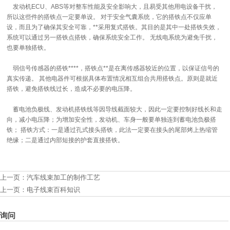
发动机ECU、ABS等对整车性能及安全影响大，且易受其他用电设备干扰，
所以这些件的搭铁点一定要单设。 对于安全气囊系统，它的搭铁点不仅应单
设，而且为了确保其安全可靠，**采用复式搭铁。其目的是其中一处搭铁失效，
系统可以通过另一搭铁点搭铁，确保系统安全工作。 无线电系统为避免千扰，
也要单独搭铁。
弱信号传感器的搭铁****，搭铁点**是在离传感器较近的位置，以保证信号的
真实传递。 其他电器件可根据具体布置情况相互组合共用搭铁点。原则是就近
搭铁，避免搭铁线过长，造成不必要的电压降。
蓄电池负极线、发动机搭铁线等因导线截面较大，因此一定要控制好线长和走
向，减小电压降；为增加安全性，发动机、车身一般要单独连到蓄电池负极搭
铁； 搭铁方式：一是通过孔式接头搭铁，此法一定要在接头的尾部烤上热缩管
绝缘；二是通过内部短接的护套直接搭铁。
上一页：
汽车线束加工的制作工艺
上一页：
电子线束百科知识
询问