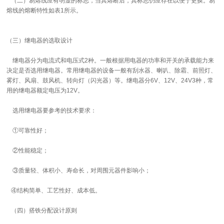
（二）易熔线应有明显的标志，当其熔断后，其标志仍应存在以便于更换。易
熔线的熔断特性如表1所示。
（三）继电器的选取设计
继电器分为电流式和电压式2种。一般根据用电器的功率和开关的承载能力来
决定是否选用继电器。常用继电器的设备一般有刮水器、喇叭、除霜、前照灯、
雾灯、风扇、鼓风机、转向灯（闪光器）等。继电器分6V、12V、24V3种，常
用的继电器额定电压为12V。
选用继电器要参考的技术要求：
①可靠性好；
②性能稳定；
③质量轻、体积小、寿命长，对周围元器件影响小；
④结构简单、工艺性好、成本低。
（四）搭铁分配设计原则