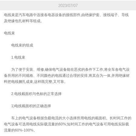
2023/07/07
电线束是汽车电路中连接各电器设备的接线部件,由绝缘护套、接线端子、导线
及绝缘包扎材料等组成。
电线束
电线束的组成
1.电线束
为了便于安装、维修,确保电气设备能在恶劣的条件下工作,将全车各电气设
备所用的不同规格、不同颜色的电线通过合理的安排,将其合为一体,并用绝缘材
料把电线捆扎成束,这样既完整,又可靠。
2.电线截面积与色标的正常选择
1)电线截面积的正确选择
车上的电气设备根据负载电流的大小选择所用电线的截面积。长时间工作的
电气设备可选用电线实际载流量的60%;短时间工作的电气设备可用电线实际载
流量的60%-100%。