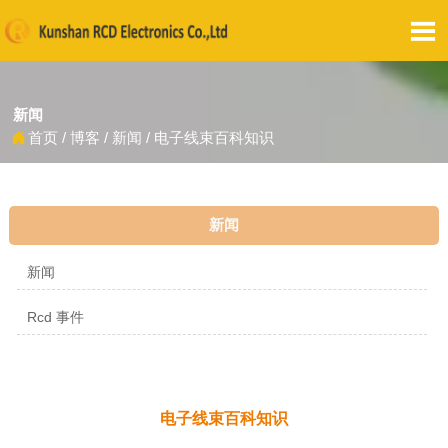

新闻
首页
/
博客
/
新闻
/
电子线束百科知识

新闻
新闻
Rcd 事件
电子线束百科知识