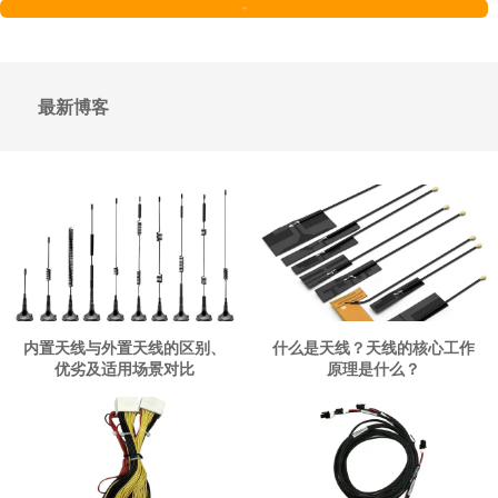
发送
最新博客
内置天线与外置天线的区别、
什么是天线？天线的核心工作
优劣及适用场景对比
原理是什么？