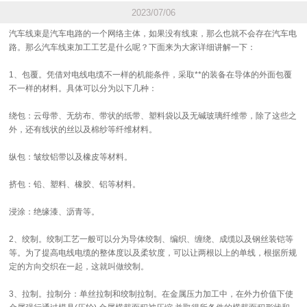
2023/07/06
汽车线束是汽车电路的一个网络主体，如果没有线束，那么也就不会存在汽车电
路。那么汽车线束加工工艺是什么呢？下面来为大家详细讲解一下：
1、包覆。凭借对电线电缆不一样的机能条件，采取**的装备在导体的外面包覆
不一样的材料。具体可以分为以下几种：
绕包：云母带、无纺布、带状的纸带、塑料袋以及无碱玻璃纤维带，除了这些之
外，还有线状的丝以及棉纱等纤维材料。
纵包：皱纹铝带以及橡皮等材料。
挤包：铅、塑料、橡胶、铝等材料。
浸涂：绝缘漆、沥青等。
2、绞制。绞制工艺一般可以分为导体绞制、编织、缠绕、成缆以及钢丝装铠等
等。为了提高电线电缆的整体度以及柔软度，可以让两根以上的单线，根据所规
定的方向交织在一起，这就叫做绞制。
3、拉制。拉制分：单丝拉制和绞制拉制。在金属压力加工中，在外力价值下使