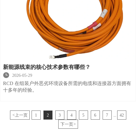
新能源线束的核心技术参数有哪些？

2026-05-29
RCD 在组装户外恶劣环境设备所需的电缆和连接器方面拥有
十多年的经验。
<
上一页
1
2
3
4
5
6
7
42
...
下一页
>