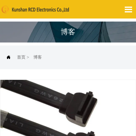

博客

首页
>
博客