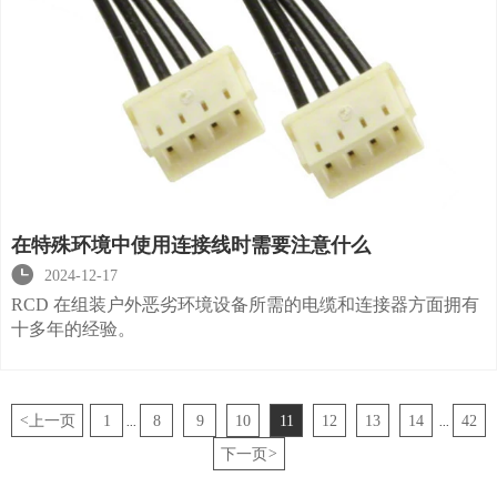
在特殊环境中使用连接线时需要注意什么

2024-12-17
RCD 在组装户外恶劣环境设备所需的电缆和连接器方面拥有
十多年的经验。
<
上一页
1
8
9
10
11
12
13
14
42
...
...
下一页
>