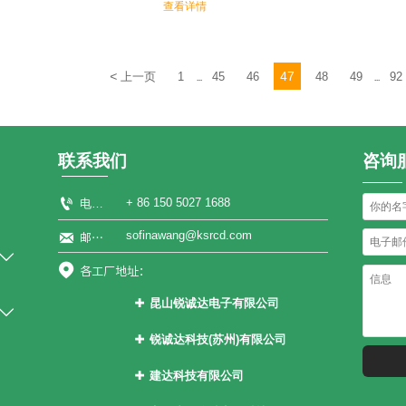
查看详情
<
47
上一页
1
45
46
48
49
92
...
...
联系我们
咨询

+ 86 150 5027 1688
电话：
sofinawang@ksrcd.com

邮箱：


各工厂地址：
昆山锐诚达电子有限公司


江苏省昆山市张浦镇花苑路1899号
锐诚达科技(苏州)有限公司

江苏省常熟市碧溪街道乐成路2号
建达科技有限公司

越南永福省永祥县振兴社山轿村