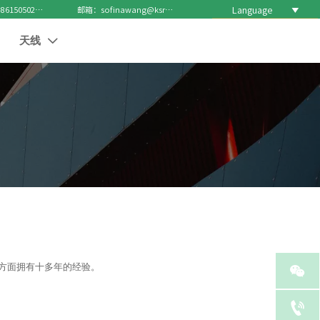
Language

电话 : +8615050271688
邮箱：sofinawang@ksrcd.com
天线


器方面拥有十多年的经验。
