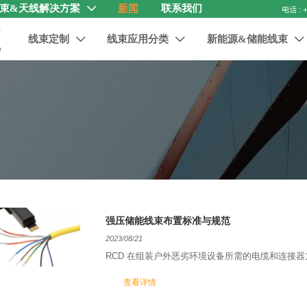
束&天线解决方案
新闻
联系我们

线束定制
线束应用分类
新能源&储能线束



强压储能线束布置标准与规范
2023/08/21
RCD 在组装户外恶劣环境设备所需的电缆和连接
查看详情