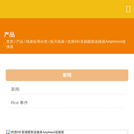

产品
首页
/
产品
/
线束应用分类
/
航天线束
/
优质6针直插圆形连接器Amphenol连

接器
新闻
新闻
Rcd 事件