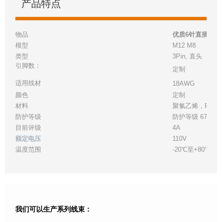
产品特点
物品
优质6针直插圆形连
模型
M12 M8
类型
3Pin, 直头
引脚数：
定制
适用线材
18AWG
颜色
定制
材料
聚氯乙烯，PA66
防护等级
防护等级 67
目前评级
4A
额定电压
110V
温度范围
-20℃至+80℃
我们可以生产系列线束：