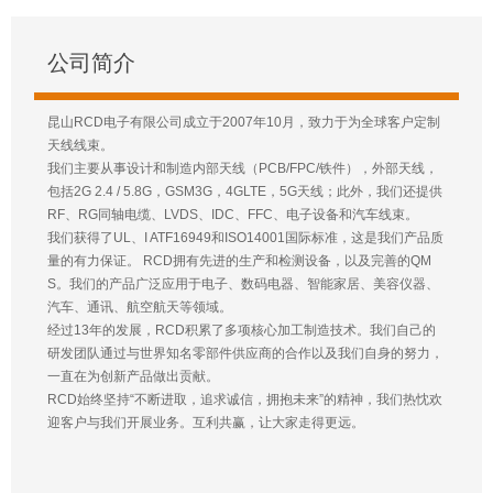
公司简介
昆山RCD电子有限公司成立于2007年10月，致力于为全球客户定制
天线线束。
我们主要从事设计和制造内部天线（PCB/FPC/铁件），外部天线，
包括2G 2.4 / 5.8G，GSM3G，4GLTE，5G天线；此外，我们还提供
RF、RG同轴电缆、LVDS、IDC、FFC、电子设备和汽车线束。
我们获得了UL、I ATF16949和ISO14001国际标准，这是我们产品质
量的有力保证。 RCD拥有先进的生产和检测设备，以及完善的QM
S。我们的产品广泛应用于电子、数码电器、智能家居、美容仪器、
汽车、通讯、航空航天等领域。
经过13年的发展，RCD积累了多项核心加工制造技术。我们自己的
研发团队通过与世界知名零部件供应商的合作以及我们自身的努力，
一直在为创新产品做出贡献。
RCD始终坚持“不断进取，追求诚信，拥抱未来”的精神，我们热忱欢
迎客户与我们开展业务。互利共赢，让大家走得更远。