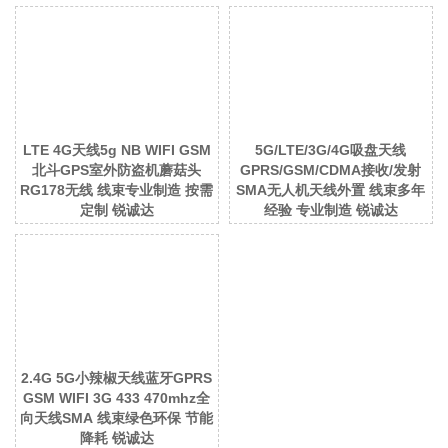
LTE 4G天线5g NB WIFI GSM
5G/LTE/3G/4G吸盘天线
北斗GPS室外防盗机蘑菇头
GPRS/GSM/CDMA接收/发射
RG178无线 线束专业制造 按需
SMA无人机天线外置 线束多年
定制 锐诚达
经验 专业制造 锐诚达
2.4G 5G小辣椒天线蓝牙GPRS
GSM WIFI 3G 433 470mhz全
向天线SMA 线束绿色环保 节能
降耗 锐诚达