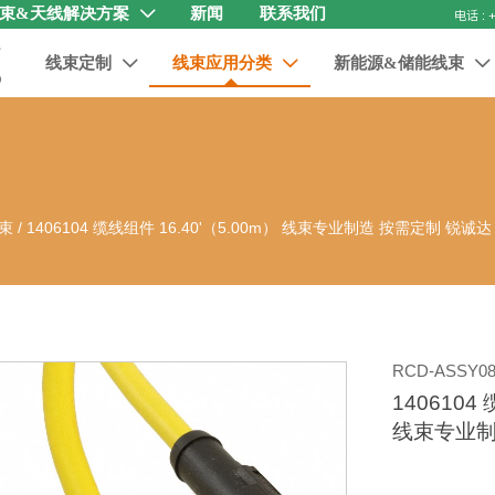
束&天线解决方案
新闻
联系我们

线束定制
线束应用分类
新能源&储能线束



束
/
1406104 缆线组件 16.40'（5.00m） 线束专业制造 按需定制 锐诚达
RCD-ASSY08
1406104
线束专业制