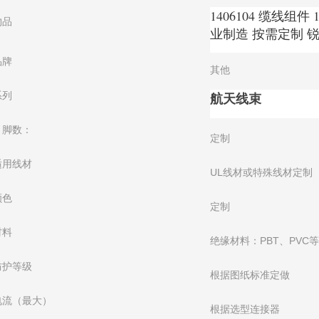
1406104 缆线组件 
物品
业制造 按需定制 
品牌
其他
系列
航天线束
引脚数：
定制
适用线材
UL线材或特殊线材定制
颜色
定制
材料
绝缘材料：PBT、PVC
防护等级
根据图纸标准定做
电流（最大）
根据选型连接器