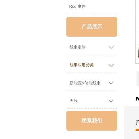
Rcd 事件
产品展示

线束定制

线束应用分类

新能源&储能线束

天线
联系我们