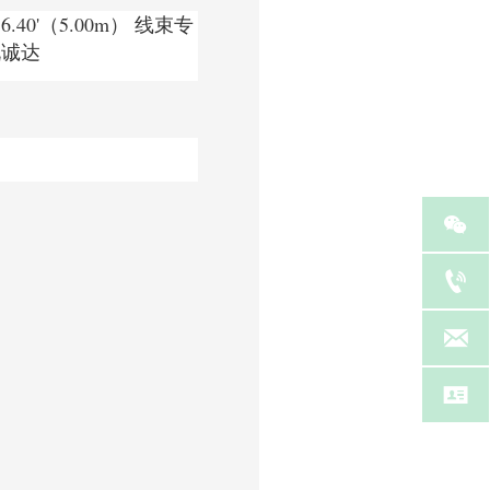
16.40'（5.00m） 线束专
锐诚达



等
