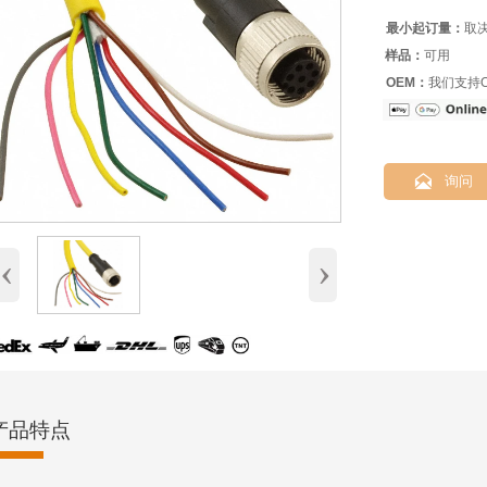
最小起订量：
取
样品：
可用
OEM：
我们支持O

询问
‹
›
产品特点