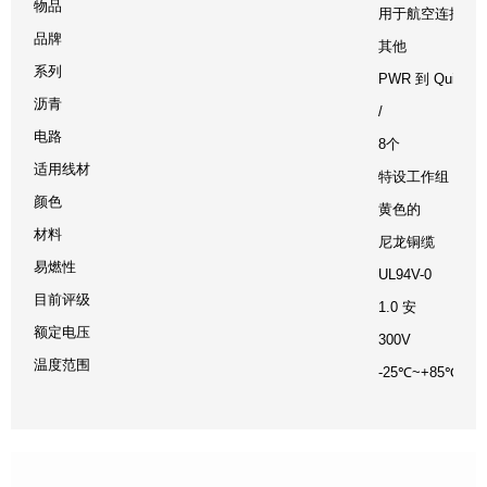
物品
用于航空连接器电缆组
品牌
其他
系列
PWR 到 Quick 
沥青
/
电路
8个
适用线材
特设工作组 30
颜色
黄色的
材料
尼龙铜缆
易燃性
UL94V-0
目前评级
1.0 安
额定电压
300V
温度范围
-25℃~+85℃