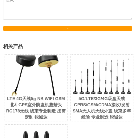
发送
相关产品
LTE 4G天线5g NB WIFI GSM
5G/LTE/3G/4G吸盘天线
北斗GPS室外防盗机蘑菇头
GPRS/GSM/CDMA接收/发射
RG178无线 线束专业制造 按需
SMA无人机天线外置 线束多年
定制 锐诚达
经验 专业制造 锐诚达