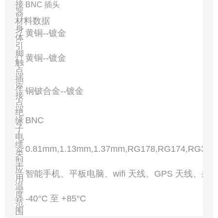
接
BNC 插头
器
材料数据
身
黄铜--镀金
体
引
脚
黄铜--镀金
触
点
插
座
铜铍合金--镀金
接
点
绝
缘
BNC
子
电
缆
0.81mm,1.13mm,1.37mm,RG178,RG174,RG316
类
型
应
智能手机、平板电脑、wifi 天线、GPS 天线、射
用
温
度
-40°C 至 +85°C
范
围