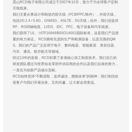
昆山RCD电子有限公司成立于2007年10月，致力于为全球客户定制
天线线束。
我们主要从事设计和制造内部天线（PCB/FPC/铁件），外部天线，
包括2G 2.4 / 5.8G，GSM3G，4GLTE，5G天线；此外，我们还提供
RF、RG同轴电缆、LVDS、IDC、FFC、电子设备和汽车线束。
我们获得了UL、I ATF16949和ISO14001国际标准，这是我们产品质
量的有力保证。 RCD拥有先进的生产和检测设备，以及完善的QM
S。我们的产品广泛应用于电子、数码电器、智能家居、美容仪器、
汽车、通讯、航空航天等领域。
经过13年的发展，RCD积累了多项核心加工制造技术。我们自己的
研发团队通过与世界知名零部件供应商的合作以及我们自身的努力，
一直在为创新产品做出贡献。
RCD始终坚持“不断进取，追求诚信，拥抱未来”的精神，我们热忱欢
迎客户与我们开展业务。互利共赢，让大家走得更远。