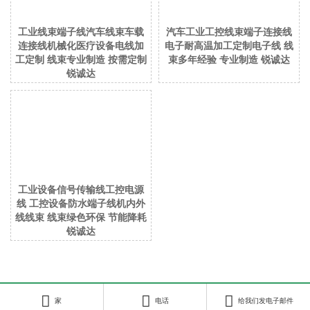
工业线束端子线汽车线束车载
汽车工业工控线束端子连接线
连接线机械化医疗设备电线加
电子耐高温加工定制电子线 线
工定制 线束专业制造 按需定制
束多年经验 专业制造 锐诚达
锐诚达
工业设备信号传输线工控电源
线 工控设备防水端子线机内外
线线束 线束绿色环保 节能降耗
锐诚达



Copyright © 2023 昆山RCD All Rights Reserved.
苏ICP备16064248号
家
电话
给我们发电子邮件