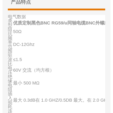
产品特点
电气数据
类
优质定制黑色BNC RG59/u同轴电缆BNC外螺纹
型
阻
50Ω
抗
频
率
DC-12Ghz
范
围
驻
波
≤1.5
比
电
60V 交流（均方根）
压
绝
缘
最小 500 MΩ
电
阻
插
入
最大 0.3dB在 1.0 GHZ/0.5DB 最大。在 2.0 GHZ
损
耗
连