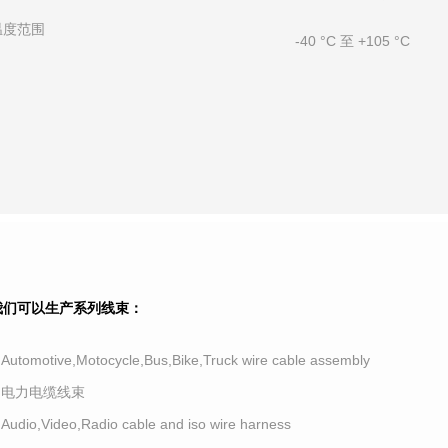
温度范围
-40 °C 至 +105 °C
我们可以生产系列线束：
.Automotive,Motocycle,Bus,Bike,Truck wire cable assembly
2.电力电缆线束
.Audio,Video,Radio cable and iso wire harness