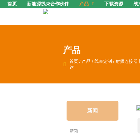
首页
新能源线束合作伙伴
产品
下载资源
线

产品
首页
/
产品
/
线束定制
/
射频连接器

达
新闻
新闻