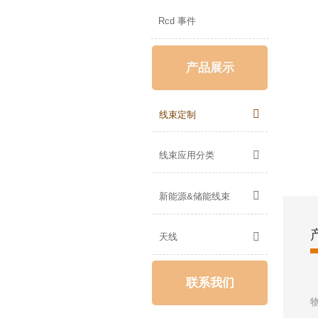
Rcd 事件
产品展示

线束定制

线束应用分类

新能源&储能线束

天线
联系我们