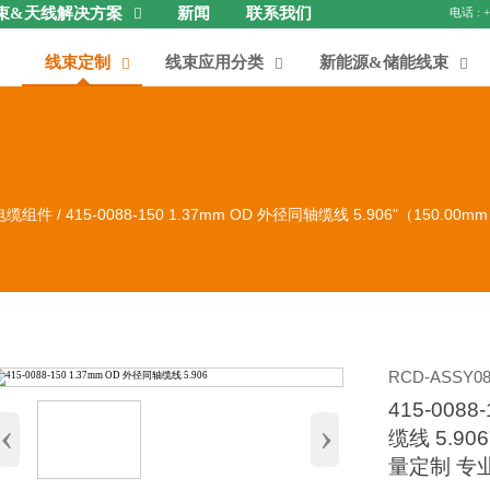
束&天线解决方案
新闻
联系我们

线束定制
线束应用分类
新能源&储能线束



电缆组件
/
415-0088-150 1.37mm OD 外径同轴缆线 5.906"（150
RCD-ASSY08
415-0088
‹
›
缆线 5.90
量定制 专