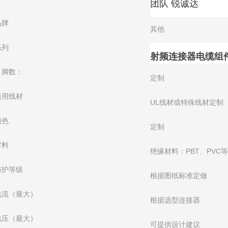
团队 锐诚达
品牌
其他
系列
射频连接器电缆组
引脚数：
定制
适用线材
UL线材或特殊线材定制
颜色
定制
材料
绝缘材料：PBT、PVC
防护等级
根据图纸标准定做
电流（最大）
根据选型连接器
电压（最大）
可提供设计建议