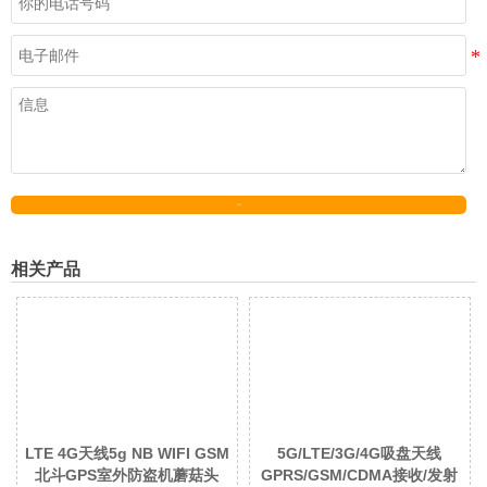
发送
相关产品
LTE 4G天线5g NB WIFI GSM
5G/LTE/3G/4G吸盘天线
北斗GPS室外防盗机蘑菇头
GPRS/GSM/CDMA接收/发射