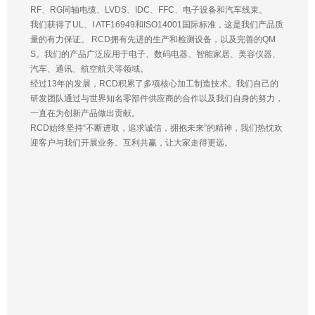
RF、RG同轴电缆、LVDS、IDC、FFC、电子设备和汽车线束。
我们获得了UL、I ATF16949和ISO14001国际标准，这是我们产品质
量的有力保证。 RCD拥有先进的生产和检测设备，以及完善的QM
S。我们的产品广泛应用于电子、数码电器、智能家居、美容仪器、
汽车、通讯、航空航天等领域。
经过13年的发展，RCD积累了多项核心加工制造技术。我们自己的
研发团队通过与世界知名零部件供应商的合作以及我们自身的努力，
一直在为创新产品做出贡献。
RCD始终坚持“不断进取，追求诚信，拥抱未来”的精神，我们热忱欢
迎客户与我们开展业务。互利共赢，让大家走得更远。