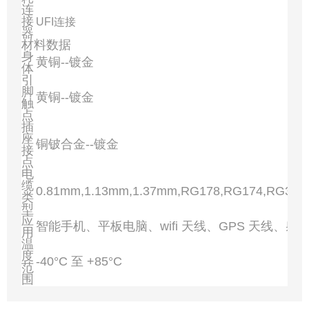
连
接
UFI连接
器
材料数据
身
黄铜--镀金
体
引
脚
黄铜--镀金
触
点
插
座
铜铍合金--镀金
接
点
电
缆
0.81mm,1.13mm,1.37mm,RG178,RG174,RG316
类
型
应
智能手机、平板电脑、wifi 天线、GPS 天线、射
用
温
度
-40°C 至 +85°C
范
围