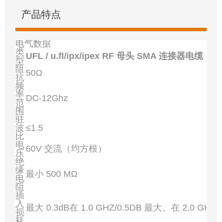
产品特点
电气数据
类
UFL / u.fl/ipx/ipex RF 母头 SMA 连接器电缆，
型
阻
50Ω
抗
频
率
DC-12Ghz
范
围
驻
波
≤1.5
比
电
60V 交流（均方根）
压
绝
缘
最小 500 MΩ
电
阻
插
入
最大 0.3dB在 1.0 GHZ/0.5DB 最大。在 2.0 GHZ
损
耗