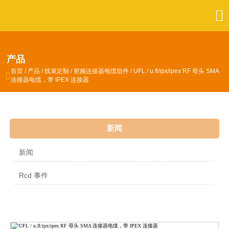

产品
首页
/
产品
/
线束定制
/
射频连接器电缆组件
/
UFL / u.fl/ipx/ipex RF 母头 SMA

连接器电缆，带 IPEX 连接器
新闻
新闻
Rcd 事件