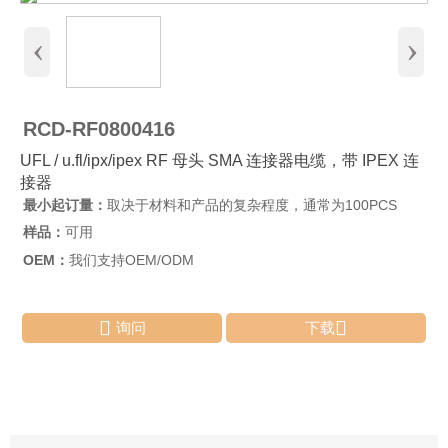
‹
›
RCD-RF0800416
UFL / u.fl/ipx/ipex RF 母头 SMA 连接器电缆，带 IPEX 连
接器
最小起订量：
取决于材料和产品的复杂程度，通常为100PCS
样品：
可用
OEM：
我们支持OEM/ODM


询问
下载