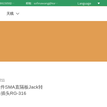
Language

电话 : +8615050271688
邮箱：sofinawang@ksrcd.com
天线

211
件SMA直隔板Jack转
插头RG-316