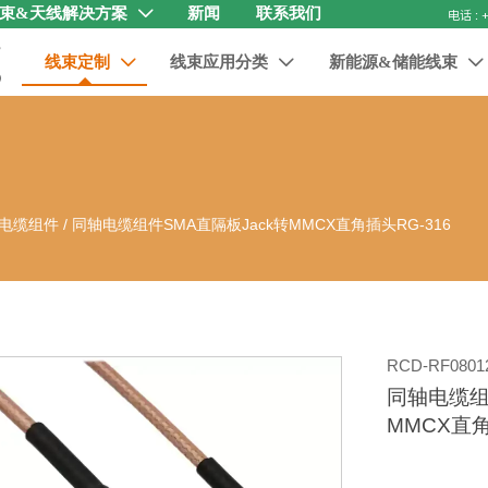
束&天线解决方案
新闻
联系我们

线束定制
线束应用分类
新能源&储能线束



电缆组件
/
同轴电缆组件SMA直隔板Jack转MMCX直角插头RG-316
RCD-RF0801
同轴电缆组
MMCX直角