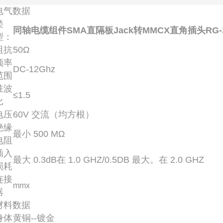
电气数据
类
同轴电缆组件SMA直隔板Jack转MMCX直角插头RG-3
型：
阻抗
50Ω
频率
DC-12Ghz
范围
驻波
≤1.5
比
电压
60V 交流（均方根）
绝缘
最小 500 MΩ
电阻
插入
最大 0.3dB在 1.0 GHZ/0.5DB 最大。在 2.0 GHZ
损耗
连接
mmx
器
材料数据
身体
黄铜--镀金