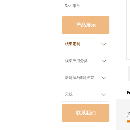
Rcd 事件
产品展示

线束定制

线束应用分类

新能源&储能线束

天线
联系我们