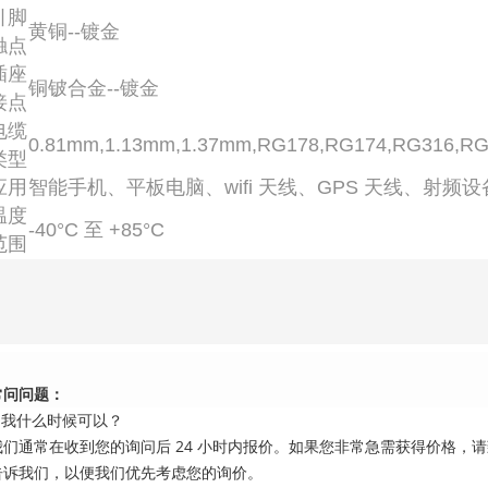
引脚
黄铜--镀金
触点
插座
铜铍合金--镀金
接点
电缆
0.81mm,1.13mm,1.37mm,RG178,RG174,RG316,R
类型
应用
智能手机、平板电脑、wifi 天线、GPS 天线、射频
温度
-40°C 至 +85°C
范围
常问问题：
1.我什么时候可以？
我们通常在收到您的询问后 24 小时内报价。如果您非常急需获得价格，
告诉我们，以便我们优先考虑您的询价。