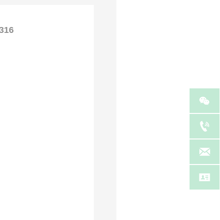
16



