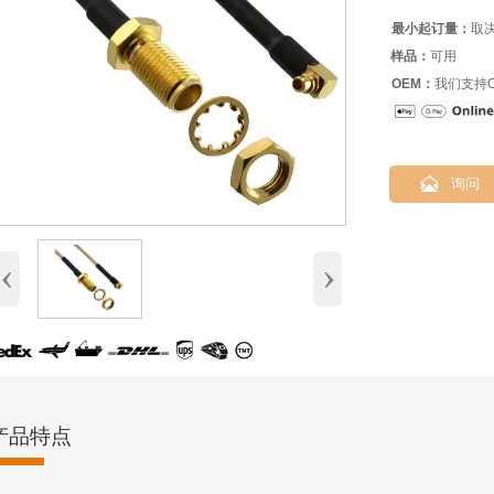
最小起订量：
取
样品：
可用
OEM：
我们支持O

询问
‹
›
产品特点