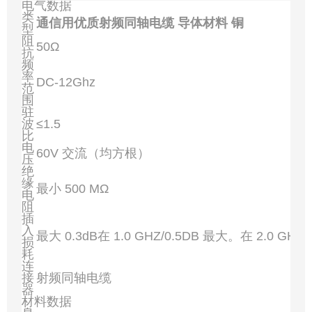
电气数据
类
通信用优质射频同轴电缆 导体材料 铜
型
阻
50Ω
抗
频
率
DC-12Ghz
范
围
驻
波
≤1.5
比
电
60V 交流（均方根）
压
绝
缘
最小 500 MΩ
电
阻
插
入
最大 0.3dB在 1.0 GHZ/0.5DB 最大。在 2.0 GHZ
损
耗
连
接
射频同轴电缆
器
材料数据