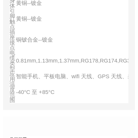
身
黄铜--镀金
体
引
脚
黄铜--镀金
触
点
插
座
铜铍合金--镀金
接
点
电
缆
0.81mm,1.13mm,1.37mm,RG178,RG174,RG316
类
型
应
智能手机、平板电脑、wifi 天线、GPS 天线、射
用
温
度
-40°C 至 +85°C
范
围