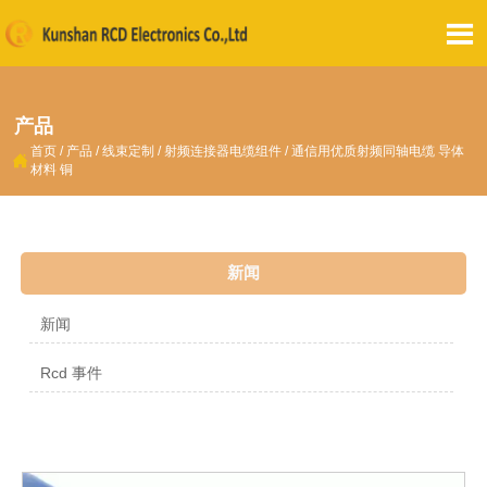

产品
首页
/
产品
/
线束定制
/
射频连接器电缆组件
/
通信用优质射频同轴电缆 导体

材料 铜
新闻
新闻
Rcd 事件