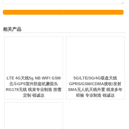
发送
相关产品
LTE 4G天线5g NB WIFI GSM
5G/LTE/3G/4G吸盘天线
北斗GPS室外防盗机蘑菇头
GPRS/GSM/CDMA接收/发射
RG178无线 线束专业制造 按需
SMA无人机天线外置 线束多年
定制 锐诚达
经验 专业制造 锐诚达