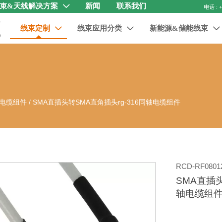
束&天线解决方案
新闻
联系我们

线束定制
线束应用分类
新能源&储能线束



电缆组件
/
SMA直插头转SMA直角插头rg-316同轴电缆组件
RCD-RF0801
SMA直插头
轴电缆组