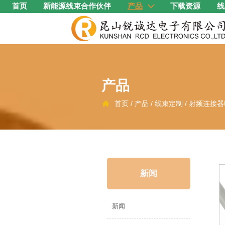
首页
新能源线束合作伙伴
产品
下载资源
线

产品
首页
/
产品
/
线束定制
/
射频连接器

新闻
新闻