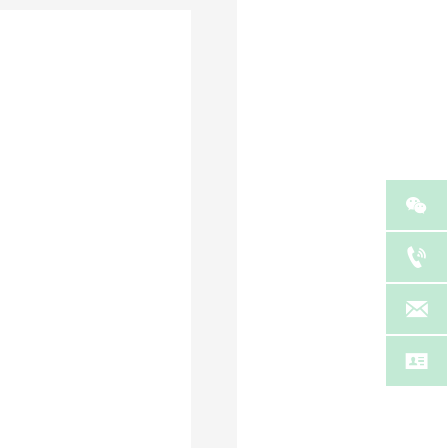



