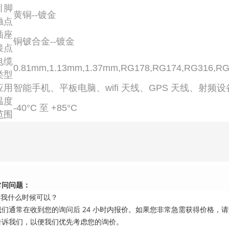
引脚
黄铜--镀金
触点
插座
铜铍合金--镀金
接点
电缆
0.81mm,1.13mm,1.37mm,RG178,RG174,RG316,R
类型
应用
智能手机、平板电脑、wifi 天线、GPS 天线、射频
温度
-40°C 至 +85°C
范围
常问问题：
1.我什么时候可以？
我们通常在收到您的询问后 24 小时内报价。如果您非常急需获得价格，
告诉我们，以便我们优先考虑您的询价。