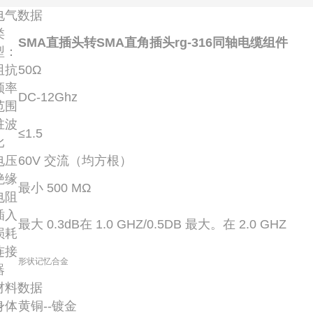
电气数据
类
SMA直插头转SMA直角插头rg-316同轴电缆组件
型：
阻抗
50Ω
频率
DC-12Ghz
范围
驻波
≤1.5
比
电压
60V 交流（均方根）
绝缘
最小 500 MΩ
电阻
插入
最大 0.3dB在 1.0 GHZ/0.5DB 最大。在 2.0 GHZ
损耗
连接
形状记忆合金
器
材料数据
身体
黄铜--镀金