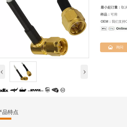
最小起订量：
取
样品：
可用
OEM：
我们支持O

询问
‹
›
产品特点