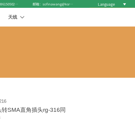
Language

电话 : +8615050271688
邮箱：sofinawang@ksrcd.com
天线

216
转SMA直角插头rg-316同
件