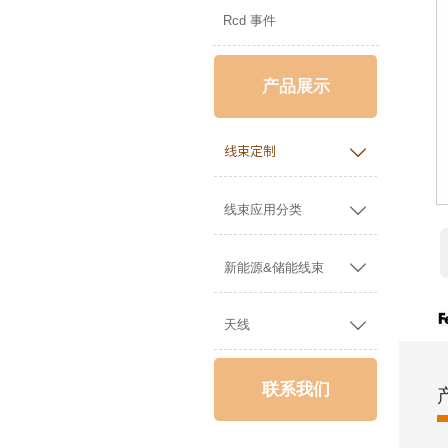
Rcd 事件
产品展示

线束定制

线束应用分类

新能源&储能线束

天线
联系我们