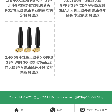
LTE 4G天线5g NB WIFI GSM
5G/LTE/3G/4G吸盘天线
北斗GPS室外防盗机蘑菇头
GPRS/GSM/CDMA接收/发射
RG178无线 线束专业制造 按需
SMA无人机天线外置 线束多年
定制 锐诚达
经验 专业制造 锐诚达
2.4G 5G小辣椒天线蓝牙GPRS
GSM WIFI 3G 433 470mhz全
向天线SMA 线束绿色环保 节能
降耗 锐诚达
Copyright © 2023 昆山RCD All Rights Reserved.
苏ICP备16064248号



家
电话
给我们发电子邮件