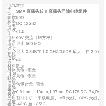
电气数据
类
SMA 直插头转 n 直插头同轴电缆组件
型：
阻抗
50Ω
频率
DC-12Ghz
范围
驻波
≤1.5
比
电压
60V 交流（均方根）
绝缘
最小 500 MΩ
电阻
插入
最大 0.3dB在 1.0 GHZ/0.5DB 最大。在 2.0 GH
损耗
连接
N型
器
材料数据
身体
黄铜--镀金
引脚
黄铜--镀金
触点
插座
铜铍合金--镀金
接点
电缆
0.81mm,1.13mm,1.37mm,RG178,RG174,RG3
类型
应用
智能手机、平板电脑、wifi 天线、GPS 天线、
温度
-40°C 至 +85°C