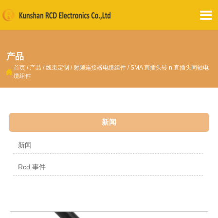

产品
首页
/
产品
/
线束定制
/
射频连接器电缆组件
/
SMA 直插头转 n 直插头同轴电

缆组件
新闻
新闻
Rcd 事件