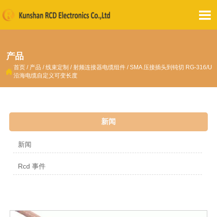

产品
首页
/
产品
/
线束定制
/
射频连接器电缆组件
/
SMA 压接插头到钝切 RG-316/U

沿海电缆自定义可变长度
新闻
新闻
Rcd 事件