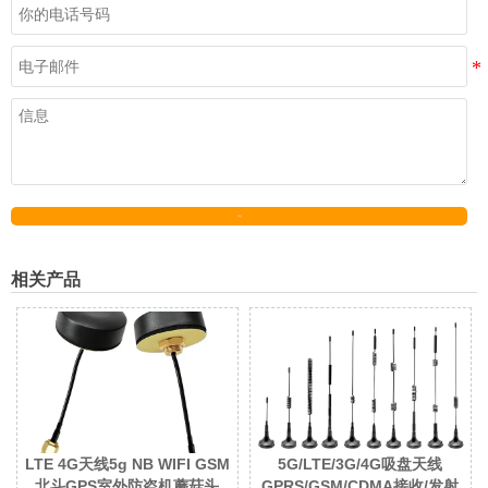
发送
相关产品
LTE 4G天线5g NB WIFI GSM
5G/LTE/3G/4G吸盘天线
北斗GPS室外防盗机蘑菇头
GPRS/GSM/CDMA接收/发射