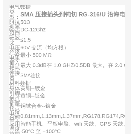
电气数据
类
SMA 压接插头到钝切 RG-316/U 沿海
型：
阻抗
50Ω
频率
DC-12Ghz
范围
驻波
≤1.5
比
电压
60V 交流（均方根）
绝缘
最小 500 MΩ
电阻
插入
最大 0.3dB在 1.0 GHZ/0.5DB 最大。在 2.0 GH
损耗
连接
SMA连接
器
材料数据
身体
黄铜--镀金
引脚
黄铜--镀金
触点
插座
铜铍合金--镀金
接点
电缆
0.81mm,1.13mm,1.37mm,RG178,RG174,RG3
类型
应用
智能手机、平板电脑、wifi 天线、GPS 天线、
温度
-50°C 至 +100°C