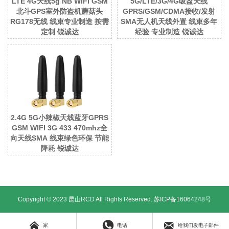
LTE 4G天线5g NB WIFI GSM
5G/LTE/3G/4G吸盘天线
北斗GPS室外防盗机蘑菇头
GPRS/GSM/CDMA接收/发射
RG178无线 线束专业制造 按需
SMA无人机天线外置 线束多年
定制 锐诚达
经验 专业制造 锐诚达
2.4G 5G小辣椒天线蓝牙GPRS
GSM WIFI 3G 433 470mhz全
向天线SMA 线束绿色环保 节能
降耗 锐诚达
Copyright © 2023 昆山RCD All Rights Reserved.
苏ICP备16064248号



家
电话
给我们发电子邮件