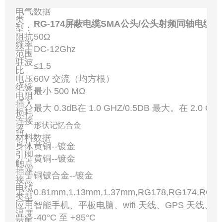
电气数据
类
RG-174屏蔽电缆SMA公头/公头射频同轴电缆
型：
阻抗
50Ω
频率
DC-12Ghz
范围
驻波
≤1.5
比
电压
60V 交流（均方根）
绝缘
最小 500 MΩ
电阻
插入
最大 0.3dB在 1.0 GHZ/0.5DB 最大。在 2.0 GH
损耗
连接
形状记忆合金
器
材料数据
身体
黄铜--镀金
引脚
黄铜--镀金
触点
插座
铜铍合金--镀金
接点
电缆
0.81mm,1.13mm,1.37mm,RG178,RG174,RG3
类型
应用
智能手机、平板电脑、wifi 天线、GPS 天线、
温度
-40°C 至 +85°C