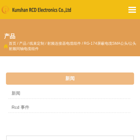

产品
首页
/
产品
/
线束定制
/
射频连接器电缆组件
/
RG-174屏蔽电缆SMA公头/公头

射频同轴电缆组件
新闻
新闻
Rcd 事件