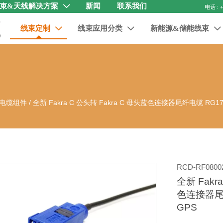
束&天线解决方案
新闻
联系我们

线束定制
线束应用分类
新能源&储能线束



电缆组件
/
全新 Fakra C 公头转 Fakra C 母头蓝色连接器尾纤电缆 RG1
RCD-RF0800
全新 Fakr
色连接器尾
GPS