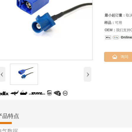
最小起订量：
取
样品：
可用
OEM：
我们支持O

询问
‹
›
产品特点
电气数据