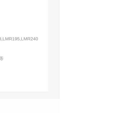
8,LMR195,LMR240
等