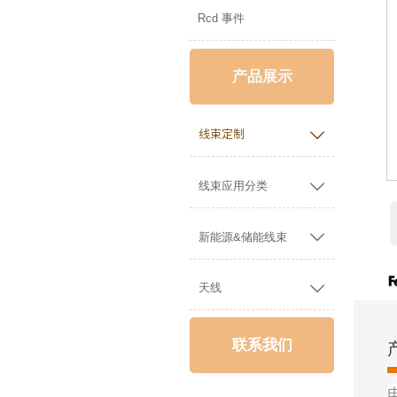
Rcd 事件
产品展示

线束定制

线束应用分类

新能源&储能线束

天线
联系我们