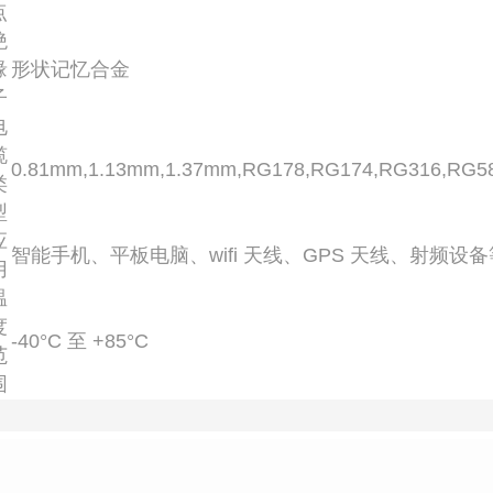
点
绝
缘
形状记忆合金
子
电
缆
0.81mm,1.13mm,1.37mm,RG178,RG174,RG316,RG5
类
型
应
智能手机、平板电脑、wifi 天线、GPS 天线、射频设备
用
温
度
-40°C 至 +85°C
范
围