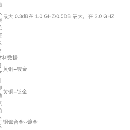
插
入
最大 0.3dB在 1.0 GHZ/0.5DB 最大。在 2.0 GHZ
损
耗
连
接
器
材料数据
身
黄铜--镀金
体
引
脚
黄铜--镀金
触
点
插
座
铜铍合金--镀金
接