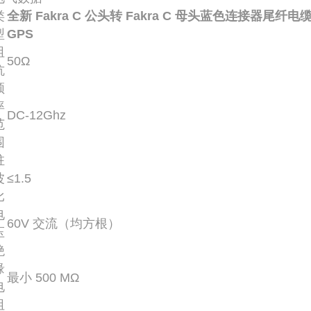
类
全新 Fakra C 公头转 Fakra C 母头蓝色连接器尾纤电缆
型
GPS
阻
50Ω
抗
频
率
DC-12Ghz
范
围
驻
波
≤1.5
比
电
60V 交流（均方根）
压
绝
缘
最小 500 MΩ
电
阻