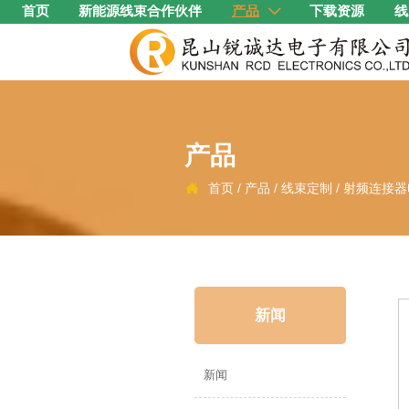
首页
新能源线束合作伙伴
产品
下载资源
线

产品
首页
/
产品
/
线束定制
/
射频连接器

新闻
新闻