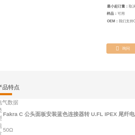
最小起订量：
取
样品：
可用
OEM：
我们支持O

询问
产品特点
电气数据
类
Fakra C 公头面板安装蓝色连接器转 U.FL IPEX 尾纤
型
阻
50Ω
抗