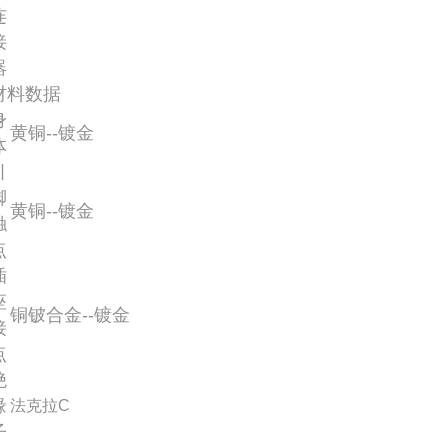
连
接
器
材料数据
身
黄铜--镀金
体
引
脚
黄铜--镀金
触
点
插
座
铜铍合金--镀金
接
点
绝
缘
法克拉C
子