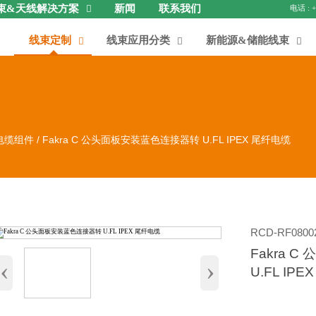
束&天线解决方案
新闻
联系我们

线束定制
线束应用分类
新能源&储能线束



电缆组件
/
Fakra C 公头面板安装蓝色连接器转 U.FL IPEX 尾纤电缆
RCD-RF0800
Fakra 
‹
›
U.FL IP