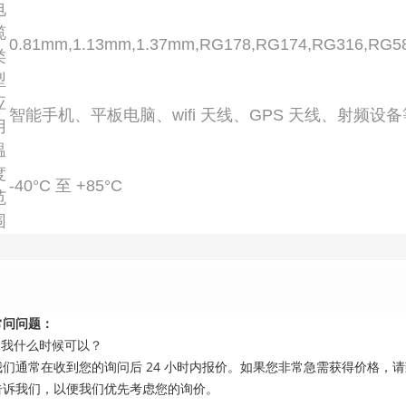
电
缆
0.81mm,1.13mm,1.37mm,RG178,RG174,RG316,RG5
类
型
应
智能手机、平板电脑、wifi 天线、GPS 天线、射频设备
用
温
度
-40°C 至 +85°C
范
围
常问问题：
1.我什么时候可以？
我们通常在收到您的询问后 24 小时内报价。如果您非常急需获得价格，
告诉我们，以便我们优先考虑您的询价。