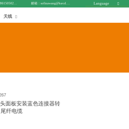
Language
电话 : +8615050271688
邮箱：sofinawang@ksrcd.com

天线

267
C 公头面板安装蓝色连接器转
EX 尾纤电缆