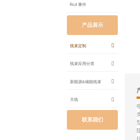
Rcd 事件
产品展示

线束定制

线束应用分类

新能源&储能线束

天线
联系我们