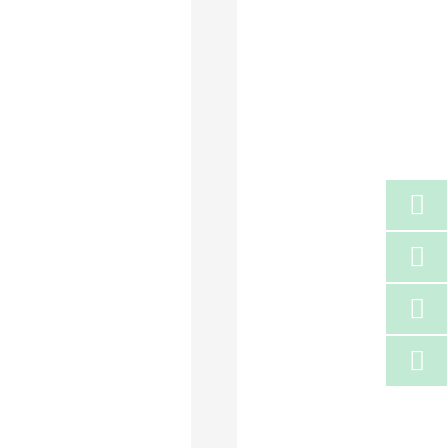



