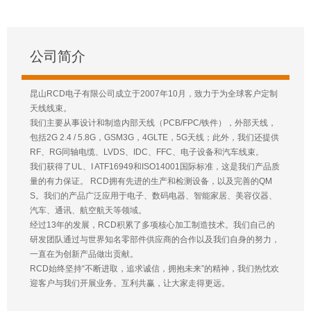
公司简介
昆山RCD电子有限公司成立于2007年10月，致力于为全球客户定制
天线线束。
我们主要从事设计和制造内部天线（PCB/FPC/铁件），外部天线，
包括2G 2.4 / 5.8G，GSM3G，4GLTE，5G天线；此外，我们还提供
RF、RG同轴电缆、LVDS、IDC、FFC、电子设备和汽车线束。
我们获得了UL、I ATF16949和ISO14001国际标准，这是我们产品质
量的有力保证。 RCD拥有先进的生产和检测设备，以及完善的QM
S。我们的产品广泛应用于电子、数码电器、智能家居、美容仪器、
汽车、通讯、航空航天等领域。
经过13年的发展，RCD积累了多项核心加工制造技术。我们自己的
研发团队通过与世界知名零部件供应商的合作以及我们自身的努力，
一直在为创新产品做出贡献。
RCD始终坚持“不断进取，追求诚信，拥抱未来”的精神，我们热忱欢
迎客户与我们开展业务。互利共赢，让大家走得更远。