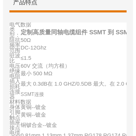
产品特点
电气数据
类
定制高质量同轴电缆组件 SSMT 到 SSMT
型：
阻抗
50Ω
频率
DC-12Ghz
范围
驻波
≤1.5
比
电压
60V 交流（均方根）
绝缘
最小 500 MΩ
电阻
插入
最大 0.3dB在 1.0 GHZ/0.5DB 最大。在 2.0 GH
损耗
连接
SSMT连接
器
材料数据
身体
黄铜--镀金
引脚
黄铜--镀金
触点
插座
铜铍合金--镀金
接点
电缆
0.81mm,1.13mm,1.37mm,RG178,RG174,RG3