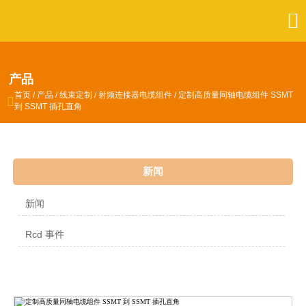

产品
首页
/
产品
/
线束定制
/
射频连接器电缆组件
/
定制高质量同轴电缆组件 SSMT

到 SSMT 插孔直角
新闻
新闻
Rcd 事件