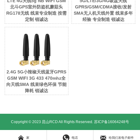
LTE 4G天线5g NB WIFI GSM
5G/LTE/3G/4G吸盘天线
北斗GPS室外防盗机蘑菇头
GPRS/GSM/CDMA接收/发射
RG178无线 线束专业制造 按需
SMA无人机天线外置 线束多年
定制 锐诚达
经验 专业制造 锐诚达
2.4G 5G小辣椒天线蓝牙GPRS
GSM WIFI 3G 433 470mhz全
向天线SMA 线束绿色环保 节能
降耗 锐诚达
Copyright © 2023 昆山RCD All Rights Reserved.
苏ICP备16064248号



家
电话
给我们发电子邮件