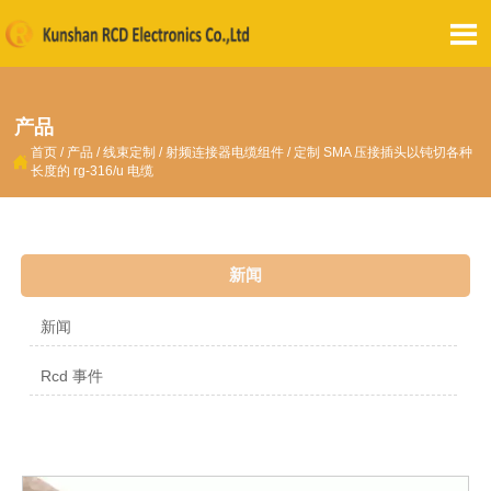

产品
首页
/
产品
/
线束定制
/
射频连接器电缆组件
/
定制 SMA 压接插头以钝切各种

长度的 rg-316/u 电缆
新闻
新闻
Rcd 事件