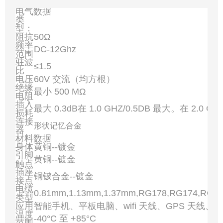
电气数据
类
型：
阻抗
50Ω
频率
DC-12Ghz
范围
驻波
≤1.5
比
电压
60V 交流（均方根）
绝缘
最小 500 MΩ
电阻
插入
最大 0.3dB在 1.0 GHZ/0.5DB 最大。在 2.0 GH
损耗
连接
形状记忆合金
器
材料数据
身体
黄铜--镀金
引脚
黄铜--镀金
触点
插座
铜铍合金--镀金
接点
电缆
0.81mm,1.13mm,1.37mm,RG178,RG174,RG3
类型
应用
智能手机、平板电脑、wifi 天线、GPS 天线、
温度
-40°C 至 +85°C