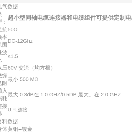
电气数据
类
超小型同轴电缆连接器和电缆组件可提供定制电
型：
阻抗
50Ω
频率
DC-12Ghz
范围
驻波
≤1.5
比
电压
60V 交流（均方根）
绝缘
最小 500 MΩ
电阻
插入
最大 0.3dB在 1.0 GHZ/0.5DB 最大。在 2.0 GHZ
损耗
连接
U.FL
连接
器
材料数据
身体
黄铜--镀金