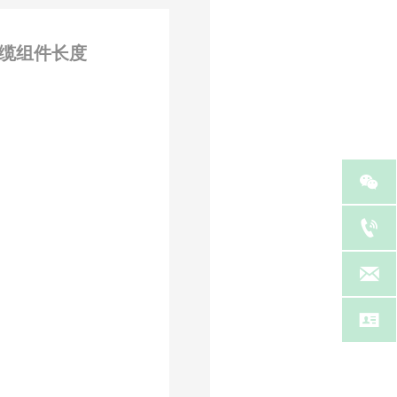
缆组件长度



