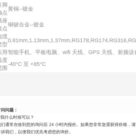
引脚
黄铜--镀金
触点
插座
铜铍合金--镀金
接点
电缆
0.81mm,1.13mm,1.37mm,RG178,RG174,RG316,R
类型
应用
智能手机、平板电脑、wifi 天线、GPS 天线、射频
温度
-40°C 至 +85°C
范围
常问问题：
1.我什么时候可以？
我们通常在收到您的询问后 24 小时内报价。如果您非常急需获得价格，
告诉我们，以便我们优先考虑您的询价。