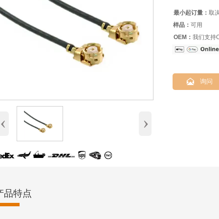
最小起订量：
取
样品：
可用
OEM：
我们支持O

询问
‹
›
产品特点