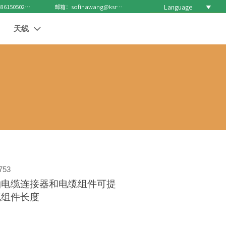
Language

电话 : +8615050271688
邮箱：sofinawang@ksrcd.com
天线

753
轴电缆连接器和电缆组件可提
缆组件长度