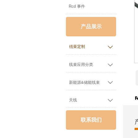
Rcd 事件
产品展示

线束定制

线束应用分类

新能源&储能线束

天线
联系我们