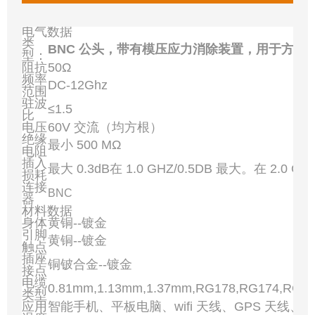
电气数据
类
BNC 公头，带有模压应力消除装置，用于方针
型：
阻抗
50Ω
频率
DC-12Ghz
范围
驻波
≤1.5
比
电压
60V 交流（均方根）
绝缘
最小 500 MΩ
电阻
插入
最大 0.3dB在 1.0 GHZ/0.5DB 最大。在 2.0 GH
损耗
连接
BNC
器
材料数据
身体
黄铜--镀金
引脚
黄铜--镀金
触点
插座
铜铍合金--镀金
接点
电缆
0.81mm,1.13mm,1.37mm,RG178,RG174,RG3
类型
应用
智能手机、平板电脑、wifi 天线、GPS 天线、