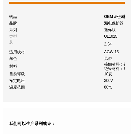
物品
OEM 环形端子
品牌
漏电保护器
系列
迷你版
类型
UL1015
从
2.54
适用线材
AGW 16
颜色
风俗
接触材料：铜
材料
绝缘材料：尼龙
目前评级
10安
额定电压
300V
温度范围
80℃
我们可以生产系列线束：