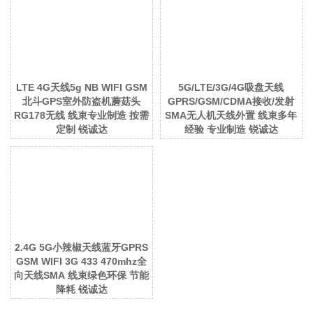
LTE 4G天线5g NB WIFI GSM
5G/LTE/3G/4G吸盘天线
北斗GPS室外防盗机蘑菇头
GPRS/GSM/CDMA接收/发射
RG178无线 线束专业制造 按需
SMA无人机天线外置 线束多年
定制 锐诚达
经验 专业制造 锐诚达
2.4G 5G小辣椒天线蓝牙GPRS
GSM WIFI 3G 433 470mhz全
向天线SMA 线束绿色环保 节能
降耗 锐诚达