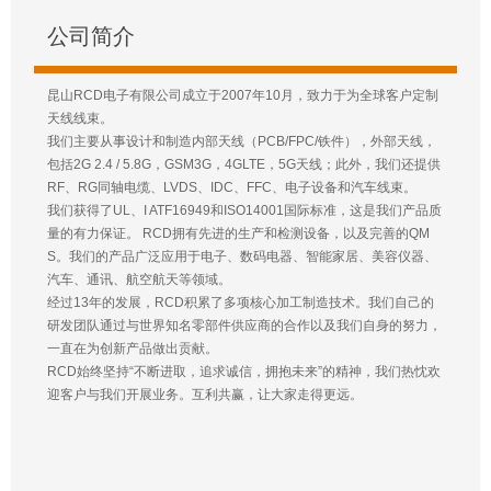
公司简介
昆山RCD电子有限公司成立于2007年10月，致力于为全球客户定制
天线线束。
我们主要从事设计和制造内部天线（PCB/FPC/铁件），外部天线，
包括2G 2.4 / 5.8G，GSM3G，4GLTE，5G天线；此外，我们还提供
RF、RG同轴电缆、LVDS、IDC、FFC、电子设备和汽车线束。
我们获得了UL、I ATF16949和ISO14001国际标准，这是我们产品质
量的有力保证。 RCD拥有先进的生产和检测设备，以及完善的QM
S。我们的产品广泛应用于电子、数码电器、智能家居、美容仪器、
汽车、通讯、航空航天等领域。
经过13年的发展，RCD积累了多项核心加工制造技术。我们自己的
研发团队通过与世界知名零部件供应商的合作以及我们自身的努力，
一直在为创新产品做出贡献。
RCD始终坚持“不断进取，追求诚信，拥抱未来”的精神，我们热忱欢
迎客户与我们开展业务。互利共赢，让大家走得更远。