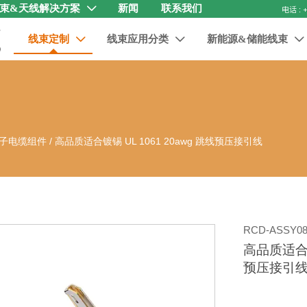
束&天线解决方案
新闻
联系我们

线束定制
线束应用分类
新能源&储能线束



子电缆组件
/
高品质适合镀锡 UL 1061 20awg 跳线预压接引线
RCD-ASSY08
高品质适合镀锡
预压接引