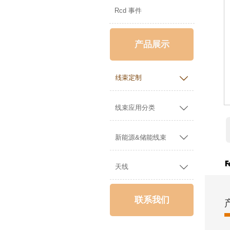
Rcd 事件
产品展示

线束定制

线束应用分类

新能源&储能线束

天线
联系我们