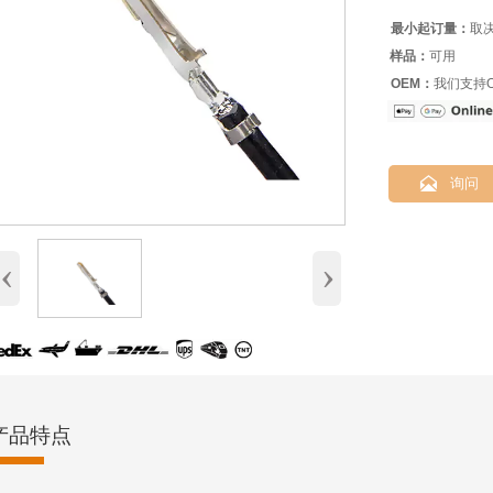
最小起订量：
取
样品：
可用
OEM：
我们支持O

询问
‹
›
产品特点