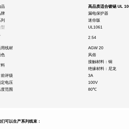
物品
高品质适合镀锡 UL 10
品牌
漏电保护器
系列
迷你版
类型
UL1061
从
2.54
适用线材
AGW 20
颜色
风俗
接触材料：铜
材料
绝缘材料：尼龙
目前评级
3A
额定电压
100V
温度范围
80℃
我们可以生产系列线束：