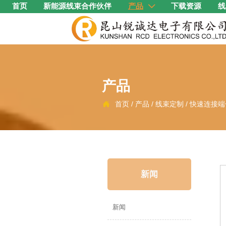
首页
新能源线束合作伙伴
产品
下载资源
线

产品
首页
/
产品
/
线束定制
/
快速连接端

新闻
新闻