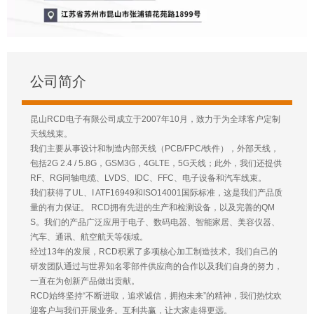
公司简介
昆山RCD电子有限公司成立于2007年10月，致力于为全球客户定制
天线线束。
我们主要从事设计和制造内部天线（PCB/FPC/铁件），外部天线，
包括2G 2.4 / 5.8G，GSM3G，4GLTE，5G天线；此外，我们还提供
RF、RG同轴电缆、LVDS、IDC、FFC、电子设备和汽车线束。
我们获得了UL、I ATF16949和ISO14001国际标准，这是我们产品质
量的有力保证。 RCD拥有先进的生产和检测设备，以及完善的QM
S。我们的产品广泛应用于电子、数码电器、智能家居、美容仪器、
汽车、通讯、航空航天等领域。
经过13年的发展，RCD积累了多项核心加工制造技术。我们自己的
研发团队通过与世界知名零部件供应商的合作以及我们自身的努力，
一直在为创新产品做出贡献。
RCD始终坚持“不断进取，追求诚信，拥抱未来”的精神，我们热忱欢
迎客户与我们开展业务。互利共赢，让大家走得更远。