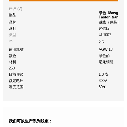
评级 (V)
绿色 18awg 
物品
Faston trans pa
品牌
跳线（原装）
系列
迷你版
类型
UL1007
从
2.5
适用线材
AGW 18
颜色
绿色的
材料
尼龙铜缆
250
目前评级
1.0 安
额定电压
300V
温度范围
80℃
我们可以生产系列线束：