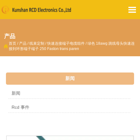

产品
首页
/
产品
/
线束定制
/
快速连接端子电缆组件
/
绿色 18awg 跳线母头快速连

接到环形端子端子 250 Faston trans paren
新闻
新闻
Rcd 事件