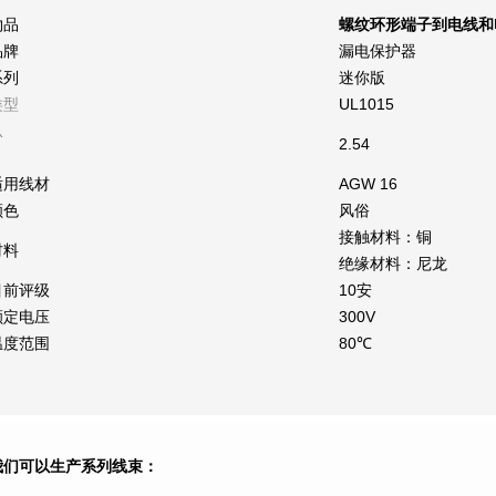
物品
螺纹环形端子到电线和电缆组
品牌
漏电保护器
系列
迷你版
类型
UL1015
从
2.54
适用线材
AGW 16
颜色
风俗
接触材料：铜
材料
绝缘材料：尼龙
目前评级
10安
额定电压
300V
温度范围
80℃
我们可以生产系列线束：