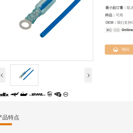
最小起订量：
取
样品：
可用
OEM：
我们支持O

询问
‹
›
产品特点