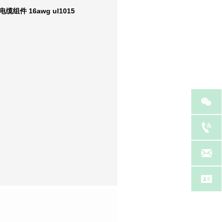
件 16awg ul1015



