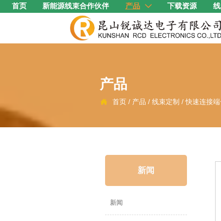
首页
新能源线束合作伙伴
产品
下载资源
线

产品
首页
/
产品
/
线束定制
/
快速连接端

新闻
新闻