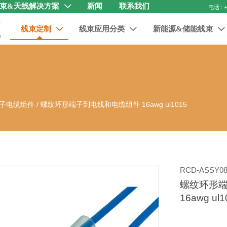
束&天线解决方案
新闻
联系我们

线束定制
线束应用分类
新能源&储能线束



子电缆组件
/
螺纹环形端子到电线和电缆组件 16awg ul1015
RCD-ASSY08
螺纹环形
16awg ul1