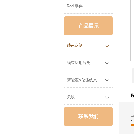
Rcd 事件
产品展示

线束定制

线束应用分类

新能源&储能线束

天线
联系我们