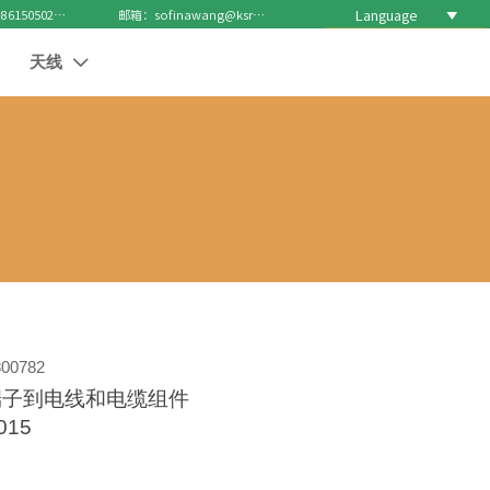
Language

电话 : +8615050271688
邮箱：sofinawang@ksrcd.com
天线

00782
端子到电线和电缆组件
015