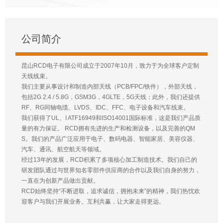
公司简介
昆山RCD电子有限公司成立于2007年10月，致力于为全球客户定制
天线线束。
我们主要从事设计和制造内部天线（PCB/FPC/铁件），外部天线，
包括2G 2.4 / 5.8G，GSM3G，4GLTE，5G天线；此外，我们还提供
RF、RG同轴电缆、LVDS、IDC、FFC、电子设备和汽车线束。
我们获得了UL、I ATF16949和ISO14001国际标准，这是我们产品质
量的有力保证。 RCD拥有先进的生产和检测设备，以及完善的QM
S。我们的产品广泛应用于电子、数码电器、智能家居、美容仪器、
汽车、通讯、航空航天等领域。
经过13年的发展，RCD积累了多项核心加工制造技术。我们自己的
研发团队通过与世界知名零部件供应商的合作以及我们自身的努力，
一直在为创新产品做出贡献。
RCD始终坚持“不断进取，追求诚信，拥抱未来”的精神，我们热忱欢
迎客户与我们开展业务。互利共赢，让大家走得更远。