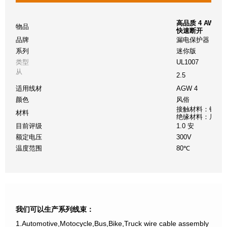
高品质 4 AWG 
物品
快速断开
品牌
漏电保护器
系列
迷你版
类型
UL1007
从
2.5
适用线材
AGW 4
颜色
风俗
接触材料：铜
材料
绝缘材料：尼龙
目前评级
1.0 安
额定电压
300V
温度范围
80℃
我们可以生产系列线束：
1.Automotive,Motocycle,Bus,Bike,Truck wire cable assembly