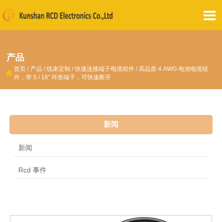

产品
首页
/
产品
/
线束定制
/
快速连接端子电缆组件
/
高品质 4 AWG 电池电缆组

件，带 5 / 16" 环形端子，可快速断开
新闻
新闻
Rcd 事件