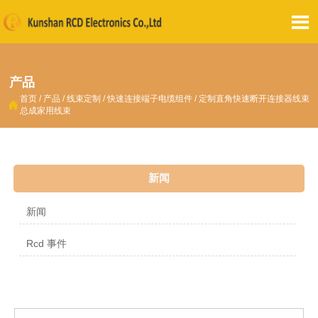

产品
首页
/
产品
/
线束定制
/
快速连接端子电缆组件
/
定制直角快速断开连接器线束

总成家用线束
新闻
新闻
Rcd 事件