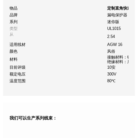
物品
定制直角快速断
品牌
漏电保护器
系列
迷你版
类型
UL1015
从
2.54
适用线材
AGW 16
颜色
风俗
接触材料：铜
材料
绝缘材料：尼龙
目前评级
10安
额定电压
300V
温度范围
80℃
我们可以生产系列线束：