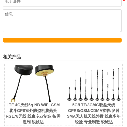
发送
相关产品
LTE 4G天线5g NB WIFI GSM
5G/LTE/3G/4G吸盘天线
北斗GPS室外防盗机蘑菇头
GPRS/GSM/CDMA接收/发射
RG178无线 线束专业制造 按需
SMA无人机天线外置 线束多年
定制 锐诚达
经验 专业制造 锐诚达