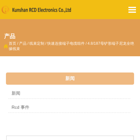

产品
首页
/
产品
/
线束定制
/
快速连接端子电缆组件
/
4.8/187母铲形端子尼龙全绝

缘线束
新闻
新闻
Rcd 事件