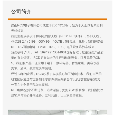
公司简介
昆山RCD电子有限公司成立于2007年10月，致力于为全球客户定制
天线线束。
我们主要从事设计和制造内部天线（PCB/FPC/铁件），外部天线，
包括2G 2.4 / 5.8G，GSM3G，4GLTE，5G天线；此外，我们还提供
RF、RG同轴电缆、LVDS、IDC、FFC、电子设备和汽车线束。
我们获得了UL、I ATF16949和ISO14001国际标准，这是我们产品质
量的有力保证。 RCD拥有先进的生产和检测设备，以及完善的QM
S。我们的产品广泛应用于电子、数码电器、智能家居、美容仪器、
汽车、通讯、航空航天等领域。
经过13年的发展，RCD积累了多项核心加工制造技术。我们自己的
研发团队通过与世界知名零部件供应商的合作以及我们自身的努力，
一直在为创新产品做出贡献。
RCD始终坚持“不断进取，追求诚信，拥抱未来”的精神，我们热忱欢
迎客户与我们开展业务。互利共赢，让大家走得更远。