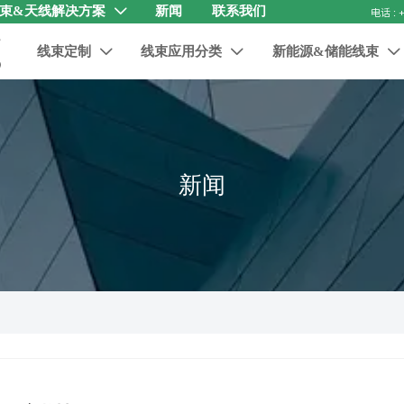
束&天线解决方案
新闻
联系我们

线束定制
线束应用分类
新能源&储能线束



新闻