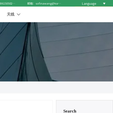
Language

电话 : +8615050271688
邮箱：sofinawang@ksrcd.com
天线

Search