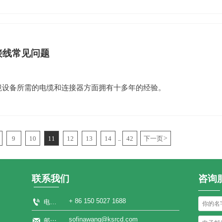
接线常见问题
环境设备所需的电缆和连接器方面拥有十多年的经验。
9
10
11
12
13
14
42
下一页
>
...
联系我们
咨询

+ 86 150 5027 1688
电话：
sofinawang@ksrcd.com

邮箱：