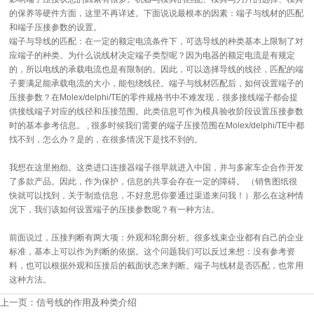
的保养等硬件方面，这里不再详述。下面说说最根本的因素：端子与线材的匹配
和端子压接参数的设置。
端子与导线的匹配：在一定的额定电流条件下，可选导线的种类基本上限制了对
应端子的种类。为什么说线材决定端子类型呢？因为电器的额定电流是有规定
的，所以电线的承载电流也是有限制的。因此，可以选择导线的线径，匹配的端
子要满足能承载电流的大小，能包绕线径。端子与线材匹配后，如何设置端子的
压接参数？在Molex/delphi/TE的零件规格书中不难发现，很多接线端子都会提
供接线端子对应的线径和压接范围。此类信息可作为模具验收阶段设置压接参数
时的基本参考信息。 , 很多时候我们需要的端子压接范围在Molex/delphi/TE中都
找不到，怎么办？是的，在很多情况下是找不到的。
我想在这里抱怨。这类进口连接器端子很早就进入中国，并与多家车企合作开发
了多款产品。因此，作为保护，信息的共享会存在一定的障碍。 （销售图纸很
快就可以找到，关于制造信息，不好意思你要通过渠道来问我！）那么在这种情
况下，我们该如何设置端子的压接参数呢？有一种方法。
前面说过，压接判断有两大项：外观和轮廓分析。很多线束企业都有自己的企业
标准，基本上可以作为判断的依据。这个问题我们可以反过来想：没有参考资
料，也可以根据外观和压接后的截面状态来判断。端子与线材是否匹配，也常用
这种方法。
上一页：
信号线的作用及种类介绍