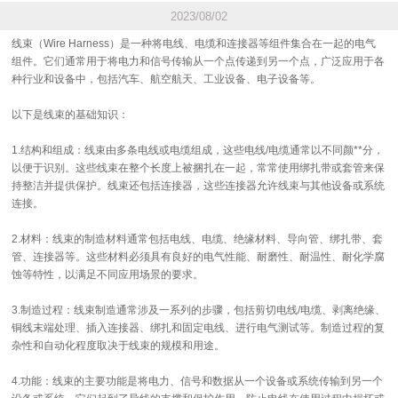
2023/08/02
线束（Wire Harness）是一种将电线、电缆和连接器等组件集合在一起的电气
组件。它们通常用于将电力和信号传输从一个点传递到另一个点，广泛应用于各
种行业和设备中，包括汽车、航空航天、工业设备、电子设备等。
以下是线束的基础知识：
1.结构和组成：线束由多条电线或电缆组成，这些电线/电缆通常以不同颜**分，
以便于识别。这些线束在整个长度上被捆扎在一起，常常使用绑扎带或套管来保
持整洁并提供保护。线束还包括连接器，这些连接器允许线束与其他设备或系统
连接。
2.材料：线束的制造材料通常包括电线、电缆、绝缘材料、导向管、绑扎带、套
管、连接器等。这些材料必须具有良好的电气性能、耐磨性、耐温性、耐化学腐
蚀等特性，以满足不同应用场景的要求。
3.制造过程：线束制造通常涉及一系列的步骤，包括剪切电线/电缆、剥离绝缘、
铜线末端处理、插入连接器、绑扎和固定电线、进行电气测试等。制造过程的复
杂性和自动化程度取决于线束的规模和用途。
4.功能：线束的主要功能是将电力、信号和数据从一个设备或系统传输到另一个