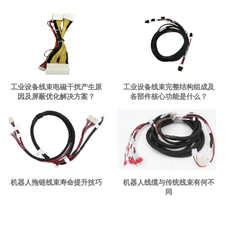
工业设备线束电磁干扰产生原
工业设备线束完整结构组成及
因及屏蔽优化解决方案？
各部件核心功能是什么？
机器人拖链线束寿命提升技巧
机器人线缆与传统线束有何不
同