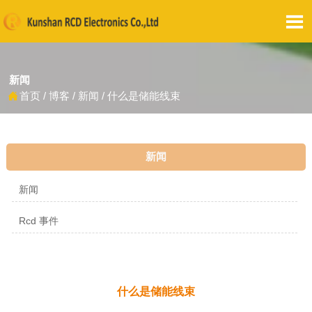

新闻
首页
/
博客
/
新闻
/
什么是储能线束

新闻
新闻
Rcd 事件
什么是储能线束