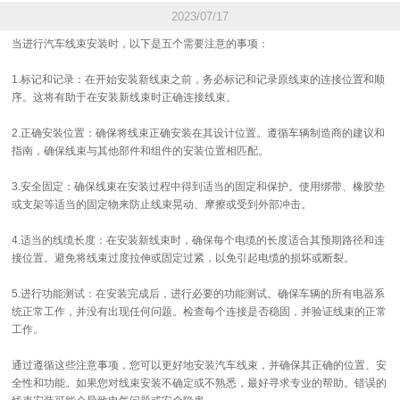
2023/07/17
当进行汽车线束安装时，以下是五个需要注意的事项：
1.标记和记录：在开始安装新线束之前，务必标记和记录原线束的连接位置和顺
序。这将有助于在安装新线束时正确连接线束。
2.正确安装位置：确保将线束正确安装在其设计位置。遵循车辆制造商的建议和
指南，确保线束与其他部件和组件的安装位置相匹配。
3.安全固定：确保线束在安装过程中得到适当的固定和保护。使用绑带、橡胶垫
或支架等适当的固定物来防止线束晃动、摩擦或受到外部冲击。
4.适当的线缆长度：在安装新线束时，确保每个电缆的长度适合其预期路径和连
接位置。避免将线束过度拉伸或固定过紧，以免引起电缆的损坏或断裂。
5.进行功能测试：在安装完成后，进行必要的功能测试。确保车辆的所有电器系
统正常工作，并没有出现任何问题。检查每个连接是否稳固，并验证线束的正常
工作。
通过遵循这些注意事项，您可以更好地安装汽车线束，并确保其正确的位置、安
全性和功能。如果您对线束安装不确定或不熟悉，最好寻求专业的帮助。错误的